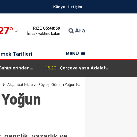
Künye
İletişim
27
°
RIZE
05:48:58
Ara
İmsak
vaktine kalan
hisar
mek Tarifleri
MENÜ
 Sahiplerinden
16:20
Çerçeve yasa Adalet
u: Güvenlik
Komisyonu'na geldi
azıyla Müdahale
Akçaabat Kitap ve Söyleşi Günleri Yoğun Katılımla Tamamlandı
i Yoğun
 gençlik, yazarlık ve