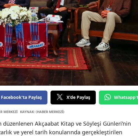
Edirne
Elazığ
Erzincan
Erzurum
Eskişehir
Gaziantep
Giresun
Gümüşha
Facebook'ta Paylaş
X'de Paylaş
Whatsapp'
Hakkari
ER MERKEZİ
KAYNAK: (HABER MERKEZİ)
Hatay
n düzenlenen Akçaabat Kitap ve Söyleşi Günleri’nin
rlık ve yerel tarih konularında gerçekleştirilen
Isparta