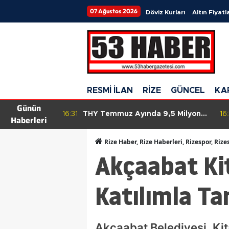
07 Ağustos 2026
Döviz Kurları
Altın Fiyatla
RESMİ İLAN
RİZE
GÜNCEL
KA
Günün
mları ne
16:31
THY Temmuz Ayında 9,5 Milyon
16:
Haberleri
? ABD TÜFE
Yolcu Taşırarak Tarihinde Yeni Bir
lan edilecek?
Rekora İmza Attı!
Rize Haber, Rize Haberleri, Rizespor, Rize
Akçaabat Kit
Katılımla T
Akçaabat Belediyesi, Kit