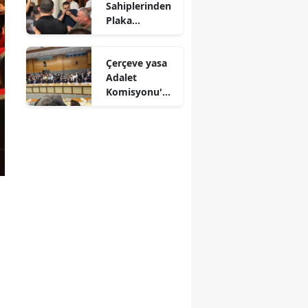
Sahiplerinden
Plaka
Protestosu:
Güvenlik
Çerçeve yasa
Güçleri Biber
nmaraş
Adalet
Gazıyla
Komisyonu'na
Müdahale Etti
geldi