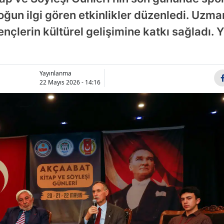
Bilecik
oğun ilgi gören etkinlikler düzenledi. Uzma
nçlerin kültürel gelişimine katkı sağladı. Y
Bingöl
Bitlis
Bolu
Yayınlanma
22 Mayıs 2026 - 14:16
Burdur
Bursa
Çanakkale
Çankırı
Çorum
Denizli
Diyarbakı