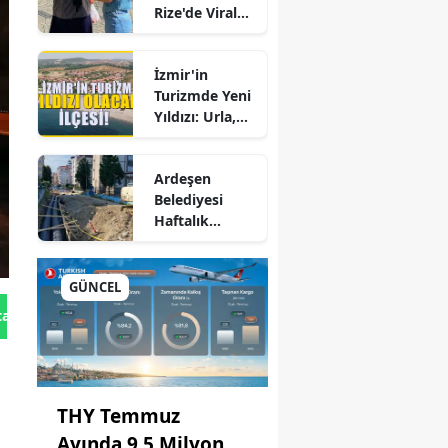
Rize'de Viral
KİT'lerde
Hepatite Karşı
Büyük Kadro
Farkındalık
Değişikliği
İzmir'in
Seferberliği
Turizmde Yeni
Yıldızı: Urla,
Güzelbahçe ve
Çeşme'yi
Ardeşen
Sollayan İlçe!
Belediyesi
Haftalık
Faaliyet
Raporunu
Paylaştı:
GÜNCEL
Çalışmalar İlçe
ne
tan Gönder
Genelinde
Aralıksız
Sürüyor
THY Temmuz
Ayında 9,5 Milyon