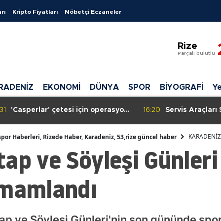
rı
Kripto Fiyatları
Nöbetçi Eczaneler
Adana
Rize
Adıyaman
Parçalı bulutlu
Afyonkara
RADENİZ
EKONOMİ
DÜNYA
SPOR
BİYOGRAFİ
Ye
Ağrı
Amasya
31
'Casperlar' çetesi için operasyon:
16:20
Servis Araçları
149 kişiye gözaltı kararı!
Plaka Protestos
Ankara
Güçleri Biber G
KARADENİZ
spor Haberleri, Rizede Haber, Karadeniz, 53,rize güncel haber
Etti
ap ve Söyleşi Günler
Antalya
Artvin
amamlandı
Aydın
Balıkesir
ap ve Söyleşi Günleri'nin son gününde spor,