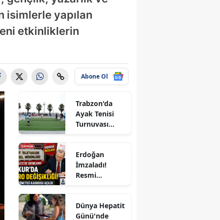
n isimlerle yapılan
eni etkinliklerin
Abone Ol
Trabzon'da
Ayak Tenisi
Turnuvası
Coşkuyla
Tamamlandı!
Erdoğan
İmzaladı!
Resmi
Gazete'de
Yayımlandı:
Dünya Hepatit
ÇAYKUR'a 4
r
Günü'nde
Yeni Kadro,