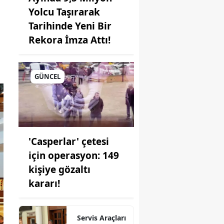
Yolcu Taşırarak
Tarihinde Yeni Bir
Rekora İmza Attı!
GÜNCEL
u
'Casperlar' çetesi
için operasyon: 149
kişiye gözaltı
kararı!
Servis Araçları