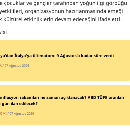
ikle çocuklar ve gençler tarafından yoğun ilgi gördüğü
Samsun
i yetkilileri, organizasyonun hazırlanmasında emeği
kültürel etkinliklerin devam edeceğini ifade etti.
Siirt
isi
Sinop
Sivas
ya'dan İtalya'ya ültimatom: 9 Ağustos'a kadar süre verdi
Tekirdağ
A
/ 07 Ağustos 2026
Tokat
Trabzon
Tunceli
nflasyon rakamları ne zaman açıklanacak? ABD TÜFE oranları
 gün ilan edilecek?
Şanlıurfa
NOMİ
/ 07 Ağustos 2026
Uşak
Van