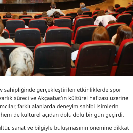
Malatya
Manisa
Kahrama
Mardin
Muğla
Muş
Nevşehir
 sahipliğinde gerçekleştirilen etkinliklerde spor
Niğde
zarlık süreci ve Akçaabat’ın kültürel hafızası üzerine
lımcılar, farklı alanlarda deneyim sahibi isimlerin
Ordu
i hem de kültürel açıdan dolu dolu bir gün geçirdi.
Rize
tür, sanat ve bilgiyle buluşmasının önemine dikkat
Sakarya