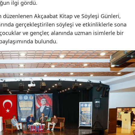
un ilgi gördü.
Mersin
n düzenlenen Akçaabat Kitap ve Söyleşi Günleri,
İstanbul
arında gerçekleştirilen söyleşi ve etkinliklerle sona
ocuklar ve gençler, alanında uzman isimlerle bir
İzmir
e paylaşımında bulundu.
Kars
Kastamon
Kayseri
Kırklareli
Kırşehir
Kocaeli
Konya
Kütahya