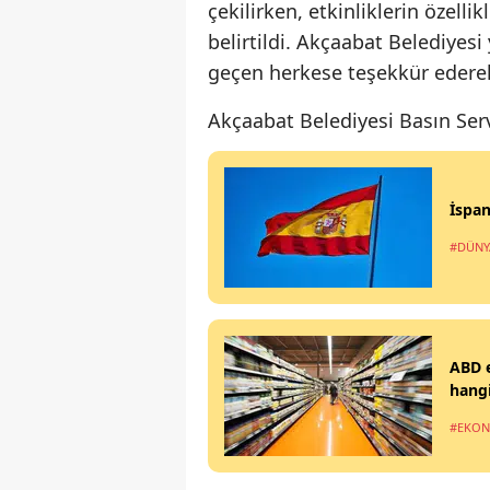
çekilirken, etkinliklerin özell
belirtildi. Akçaabat Belediyes
geçen herkese teşekkür ederek 
Akçaabat Belediyesi Basın Serv
İspan
#DÜNY
ABD e
hangi
#EKO