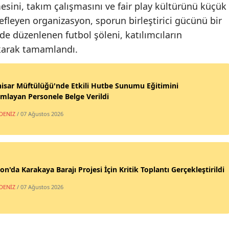
esini, takım çalışmasını ve fair play kültürünü küçük
Samsun
fleyen organizasyon, sporun birleştirici gücünü bir
de düzenlenen futbol şöleni, katılımcıların
Siirt
akarak tamamlandı.
Sinop
Sivas
isar Müftülüğü'nde Etkili Hutbe Sunumu Eğitimini
layan Personele Belge Verildi
Tekirdağ
DENİZ
/ 07 Ağustos 2026
Tokat
Trabzon
Tunceli
on'da Karakaya Barajı Projesi İçin Kritik Toplantı Gerçekleştirildi
Şanlıurf
DENİZ
/ 07 Ağustos 2026
Uşak
Van