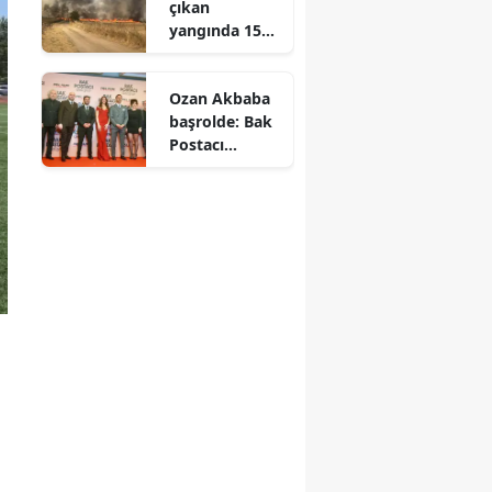
çıkan
yangında 1500
dekar alan
zarar gördü
Ozan Akbaba
başrolde: Bak
anmaraş
Postacı
Geliyor filmi
ne anlatır"
r