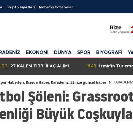
rı
Kripto Fiyatları
Nöbetçi Eczaneler
Adana
Rize
Adıyam
Hafif yağmur
Afyonkar
RADENİZ
EKONOMİ
DÜNYA
SPOR
BİYOGRAFİ
Ye
Ağrı
Amasya
:00
27 KALEM TIBBİ İLAÇ ALIMI
16:48
İzmir'in Turizmd
Urla, Güzelbah
Ankara
Sollayan İlçe!
KARADENİZ
spor Haberleri, Rizede Haber, Karadeniz, 53,rize güncel haber
tbol Şöleni: Grassroo
Antalya
Artvin
Şenliği Büyük Coşkuyla
Aydın
Balıkesir