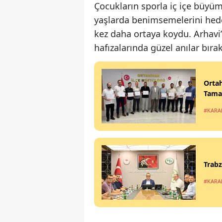
Çocukların sporla iç içe büyüm
yaşlarda benimsemelerini hede
kez daha ortaya koydu. Arhavi’
hafızalarında güzel anılar bır
Ortah
Tamam
#KARA
Trabz
#KARA