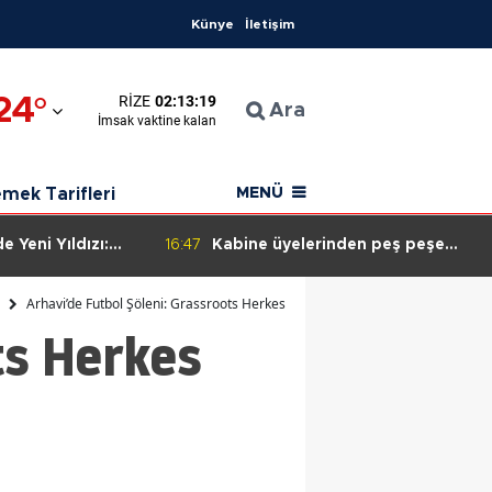
Künye
İletişim
24
°
RIZE
02:13:18
an
Ara
İmsak
vaktine kalan
ahisar
mek Tarifleri
MENÜ
e Yeni Yıldızı:
16:47
Kabine üyelerinden peş peşe
çe ve Çeşme'yi
"Milli Dayanışma" paylaşımı
Arhavi’de Futbol Şöleni: Grassroots Herkes İçin Futbol Şenliği Büyük Coşku
ts Herkes