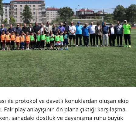
Malatya
Manisa
Kahram
Mardin
Muğla
Muş
Nevşehi
Niğde
ması ile protokol ve davetli konuklardan oluşan ekip
 Fair play anlayışının ön plana çıktığı karşılaşma,
Ordu
tırken, sahadaki dostluk ve dayanışma ruhu büyük
Rize
Sakarya