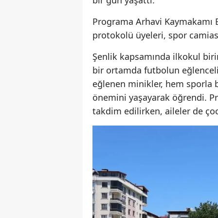
bir gün yaşattı.
Programa Arhavi Kaymakamı Bur
protokolü üyeleri, spor camiası
Şenlik kapsamında ilkokul biri
bir ortamda futbolun eğlencel
eğlenen minikler, hem sporla
önemini yaşayarak öğrendi. Pr
takdim edilirken, aileler de ç