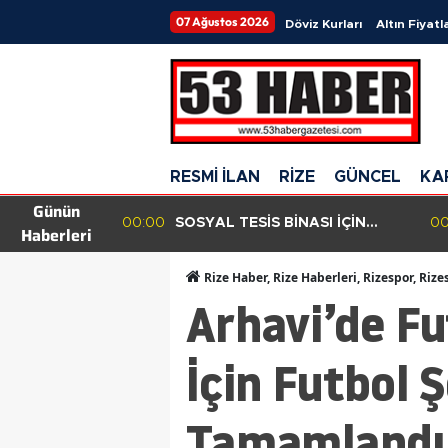
07 Ağustos 2026
Döviz Kurları
Altın Fiyatla
RESMİ İLAN
RİZE
GÜNCEL
KA
Günün
ya Barajı
00:00
SOSYAL TESİS BİNASI İÇİN
00
Haberleri
Toplantı
MOBİLYA ALIMI
Rize Haber, Rize Haberleri, Rizespor, Rize
Arhavi’de Fu
İçin Futbol 
Tamamlandı