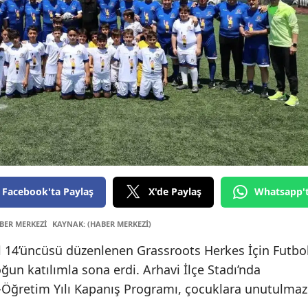
Edirne
Elazığ
Erzincan
Erzurum
Eskişehi
Gaziant
Giresun
Facebook'ta Paylaş
X'de Paylaş
Whatsapp'
Gümüşh
BER MERKEZİ
KAYNAK: (HABER MERKEZİ)
Hakkari
yıl 14’üncüsü düzenlenen Grassroots Herkes İçin Futbo
oğun katılımla sona erdi. Arhavi İlçe Stadı’nda
Hatay
m-Öğretim Yılı Kapanış Programı, çocuklara unutulmaz
Isparta