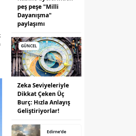
peş peşe "Milli
Dayanışma"
paylaşımı
k
a
GÜNCEL
onu
i
Zeka Seviyeleriyle
Dikkat Çeken Üç
Burç: Hızla Anlayış
Geliştiriyorlar!
Edirne'de