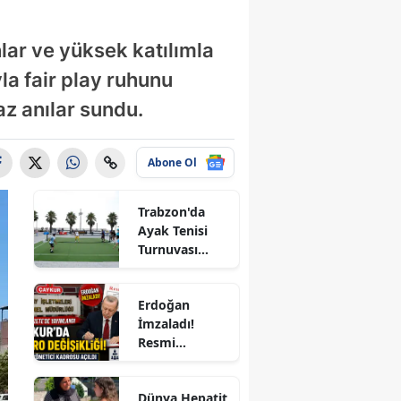
lar ve yüksek katılımla
la fair play ruhunu
az anılar sundu.
Abone Ol
Trabzon'da
Ayak Tenisi
le
Turnuvası
Coşkuyla
Tamamlandı!
Erdoğan
İmzaladı!
Resmi
Gazete'de
Yayımlandı:
ır
Dünya Hepatit
ÇAYKUR'a 4