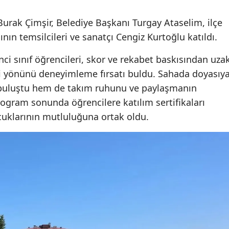
Mersin
ak Çimşir, Belediye Başkanı Turgay Ataselim, ilçe
İstanbul
nın temsilcileri ve sanatçı Cengiz Kurtoğlu katıldı.
İzmir
nci sınıf öğrencileri, skor ve rekabet baskısından uza
i yönünü deneyimleme fırsatı buldu. Sahada doyasıy
Kars
 buluştu hem de takım ruhunu ve paylaşmanın
Kastam
ogram sonunda öğrencilere katılım sertifikaları
ocuklarının mutluluğuna ortak oldu.
Kayseri
Kırklarel
Kırşehir
Kocaeli
Konya
Kütahya