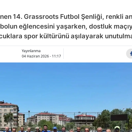
Bilecik
en 14. Grassroots Futbol Şenliği, renkli an
Bingöl
utbolun eğlencesini yaşarken, dostluk maçıy
Bitlis
ocuklara spor kültürünü aşılayarak unutulm
Bolu
Yayınlanma
Burdur
04 Haziran 2026 - 11:17
Bursa
Çanakka
Çankırı
Çorum
Denizli
Diyarbak