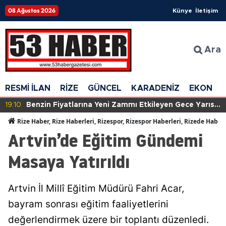
08 Ağustos 2026
Künye
İletişim
Ara
RESMİ İLAN
RİZE
GÜNCEL
KARADENİZ
EKONOM
19:10
Benzin Fiyatlarına Yeni Zammı Etkileyen Gece Yarısı
Değişikliği: Tabela Yeniden Güncellenecek!
Rize Haber, Rize Haberleri, Rizespor, Rizespor Haberleri, Rizede Haber
Artvin’de Eğitim Gündemi
Masaya Yatırıldı
Artvin İl Millî Eğitim Müdürü Fahri Acar,
bayram sonrası eğitim faaliyetlerini
değerlendirmek üzere bir toplantı düzenledi.