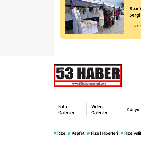
Rize 
Sergi
#RİZE
Foto
Video
Künye
Galeriler
Galeriler
#
Rize
#
Keşfet
#
Rize Haberleri
#
Rize Valil