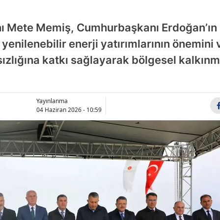
Bile
ı Mete Memiş, Cumhurbaşkanı Erdoğan’ın k
Bin
, yenilenebilir enerji yatırımlarının önemini 
Bitli
sızlığına katkı sağlayarak bölgesel kalkınm
Bol
Bur
Yayınlanma
04 Haziran 2026 - 10:59
Bur
Çan
Çank
Çor
Deni
Diya