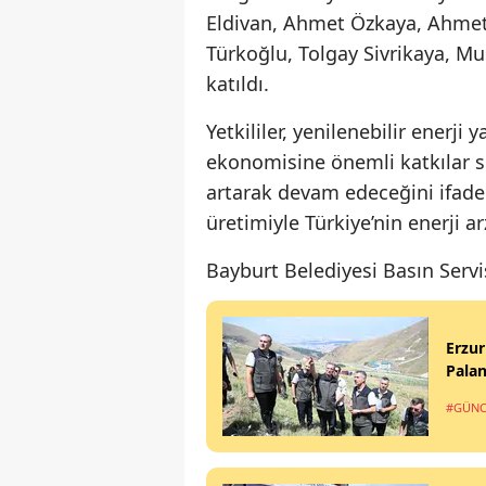
Eldivan, Ahmet Özkaya, Ahmet
Türkoğlu, Tolgay Sivrikaya, M
katıldı.
Yetkililer, yenilenebilir enerj
ekonomisine önemli katkılar su
artarak devam edeceğini ifade e
üretimiyle Türkiye’nin enerji a
Bayburt Belediyesi Basın Servi
Erzur
Pala
#GÜNC