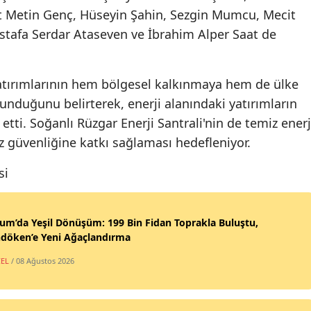
 Metin Genç, Hüseyin Şahin, Sezgin Mumcu, Mecit
Sam
ustafa Serdar Ataseven ve İbrahim Alper Saat de
Siirt
Sin
i yatırımlarının hem bölgesel kalkınmaya hem de ülke
nduğunu belirterek, enerji alanındaki yatırımların
Siva
tti. Soğanlı Rüzgar Enerji Santrali'nin de temiz enerj
Tek
rz güvenliğine katkı sağlaması hedefleniyor.
Toka
si
Tra
um’da Yeşil Dönüşüm: 199 Bin Fidan Toprakla Buluştu,
Tunc
ndöken’e Yeni Ağaçlandırma
Şanl
EL
/ 08 Ağustos 2026
Uşa
Van