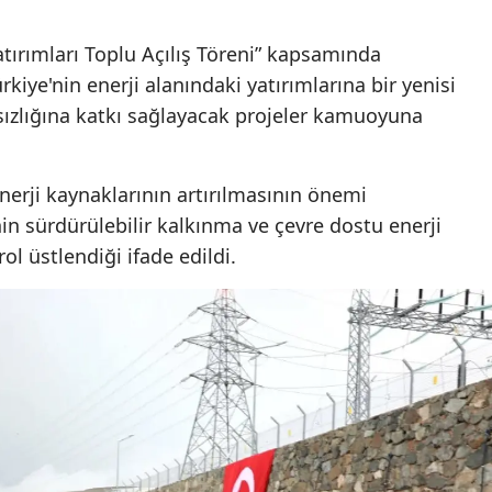
Mer
 Yatırımları Toplu Açılış Töreni” kapsamında
İsta
kiye'nin enerji alanındaki yatırımlarına bir yenisi
sızlığına katkı sağlayacak projeler kamuoyuna
İzmi
Kar
enerji kaynaklarının artırılmasının önemi
Kas
nin sürdürülebilir kalkınma ve çevre dostu enerji
rol üstlendiği ifade edildi.
Kays
Kırk
Kırş
Koca
Kon
Küt