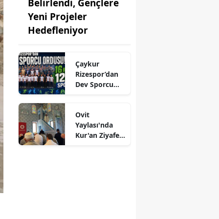
Belirlendi, Gençlere
atya
Yeni Projeler
Hedefleniyor
isa
ramanmaraş
Çaykur
Rizespor’dan
din
Dev Sporcu
Ordusu: 16
la
Branşta 1253
Ovit
ş
Sporcu!
Yaylası'nda
şehir
Kur'an Ziyafeti
Programı'nda
de
birlik ve
beraberlik
u
mesajları
verildi
arya