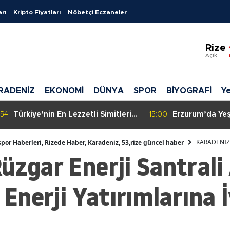
arı
Kripto Fiyatları
Nöbetçi Eczaneler
Ada
Rize
Adı
Açık
Afy
RADENİZ
EKONOMİ
DÜNYA
SPOR
BİYOGRAFİ
Ye
Ağrı
Ama
:00
Erzurum’da Yeşil Dönüşüm: 199
14:58
Rize Yaşayan Mi
Bin Fidan Toprakla Buluştu,
Yoğun İlgi: 45 T
Ank
Palandöken’e Yeni Ağaçlandırma
Eserlerini Sergil
KARADENİZ
spor Haberleri, Rizede Haber, Karadeniz, 53,rize güncel haber
zgar Enerji Santrali A
Ant
Artv
r Enerji Yatırımlarına
Ayd
Balı