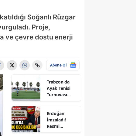
cik
atıldığı Soğanlı Rüzgar
göl
vurguladı. Proje,
s
a ve çevre dostu enerji
u
dur
Abone Ol
sa
akkale
Trabzon'da
Ayak Tenisi
ırı
Turnuvası
Coşkuyla
um
Tamamlandı!
Erdoğan
zli
İmzaladı!
Resmi
rbakır
Gazete'de