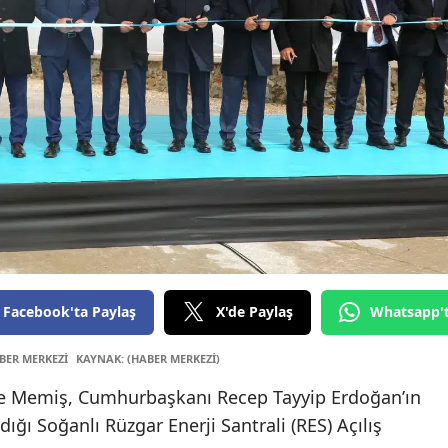
Edi
Elaz
Erz
Erz
Eski
Gaz
Gir
Güm
Facebook'ta Paylaş
X'de Paylaş
Whatsapp'
Hak
BER MERKEZİ
KAYNAK: (HABER MERKEZİ)
Hat
e Memiş, Cumhurbaşkanı Recep Tayyip Erdoğan’ın
ığı Soğanlı Rüzgar Enerji Santrali (RES) Açılış
Ispa