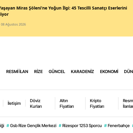
Yaşayan Miras Şöleni’ne Yoğun İlgi: 45 Tescilli Sanatçı Eserlerini
Yoz
liyor
Zon
/ 08 Ağustos 2026
Aks
Bay
Kar
RESMİ İLAN
RİZE
GÜNCEL
KARADENİZ
EKONOMİ
DÜN
Kırı
Bat
Şırn
Döviz
Altın
Kripto
Resm
İletişim
Kurları
Fiyatları
Fiyatları
İlanla
Bart
Ard
iği
#
Gsb Rize Gençlik Merkezi
#
Rizespor 1253 Sporcu
#
Fenerbahçe
Iğdı