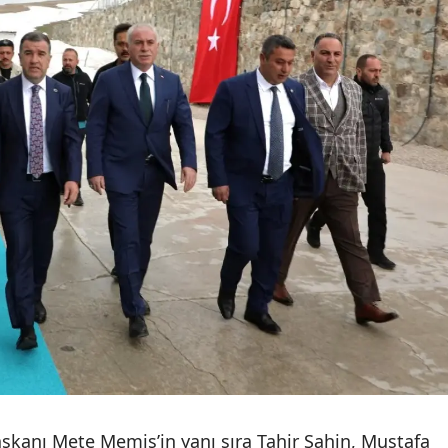
Mal
Man
Kah
Mar
Muğ
Mu
Nev
Niğ
Ord
Rize
kanı Mete Memiş’in yanı sıra Tahir Şahin, Mustafa
Sak