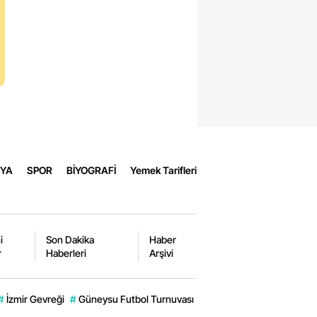
gat
guldak
aray
burt
aman
YA
SPOR
BİYOGRAFİ
Yemek Tarifleri
kkale
man
ak
i
Son Dakika
Haber
r
Haberleri
Arşivi
ın
ahan
#
İzmir Gevreği
#
Güneysu Futbol Turnuvası
#
Erzurum Haberleri
r