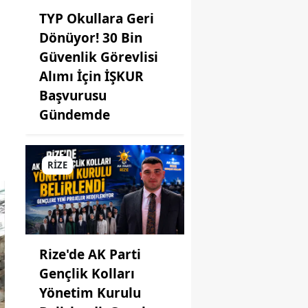
TYP Okullara Geri
sin
Dönüyor! 30 Bin
nbul
Güvenlik Görevlisi
Alımı İçin İŞKUR
r
Başvurusu
s
Gündemde
tamonu
eri
RİZE
lareli
ehir
eli
Rize'de AK Parti
Gençlik Kolları
ya
Yönetim Kurulu
ahya