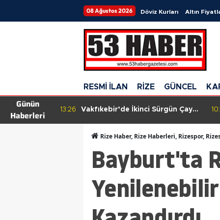
08 Ağustos 2026
Döviz Kurları
Altın Fiyatl
RESMİ İLAN
RİZE
GÜNCEL
KA
Günün
i Sürgün Çay
10:54
Türkiye’nin En Lezzetli Simitleri
15
Haberleri
aymakam
Açıklandı! Rize Simidi Bakın
Çay Kesti
Kaçıncı Sırada
Rize Haber, Rize Haberleri, Rizespor, Rize
Bayburt'ta Rü
Yenilenebili
Kazandırdı