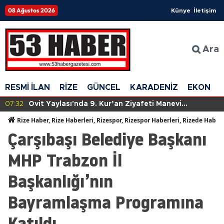
08 Ağustos 2026
Künye
İletişim
Ara
RESMİ İLAN
RİZE
GÜNCEL
KARADENİZ
EKONOM
07:32
Ovit Yaylası'nda 9. Kur’an Ziyafeti Manevi
Atmosferde Gerçekleştirildi
Rize Haber, Rize Haberleri, Rizespor, Rizespor Haberleri, Rizede Haber
Çarşıbaşı Belediye Başkanı
MHP Trabzon İl
Başkanlığı’nın
Bayramlaşma Programına
Katıldı