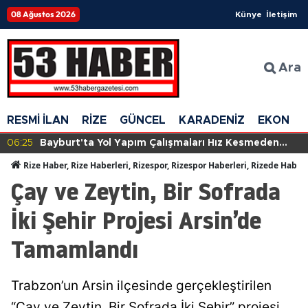
08 Ağustos 2026
Künye
İletişim
Ara
RESMİ İLAN
RİZE
GÜNCEL
KARADENİZ
EKONOM
06:25
Bayburt'ta Yol Yapım Çalışmaları Hız Kesmeden
Devam Ediyor
Rize Haber, Rize Haberleri, Rizespor, Rizespor Haberleri, Rizede Haber
Çay ve Zeytin, Bir Sofrada
İki Şehir Projesi Arsin’de
Tamamlandı
Trabzon’un Arsin ilçesinde gerçekleştirilen
“Çay ve Zeytin, Bir Sofrada İki Şehir” projesi