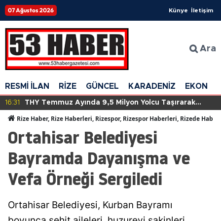
07 Ağustos 2026
Künye
İletişim
Ara
RESMİ İLAN
RİZE
GÜNCEL
KARADENİZ
EKONOM
16:31
THY Temmuz Ayında 9,5 Milyon Yolcu Taşırarak
Tarihinde Yeni Bir Rekora İmza Attı!
Rize Haber, Rize Haberleri, Rizespor, Rizespor Haberleri, Rizede Haber
Ortahisar Belediyesi
Bayramda Dayanışma ve
Vefa Örneği Sergiledi
Ortahisar Belediyesi, Kurban Bayramı
boyunca şehit aileleri, huzurevi sakinleri,