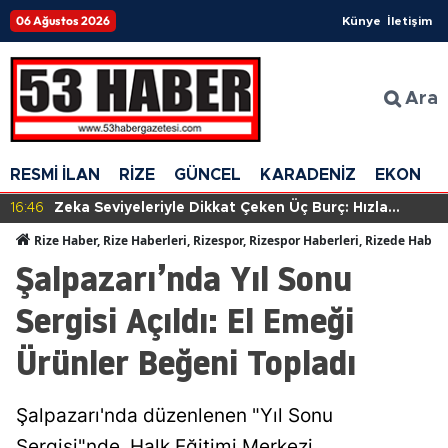
06 Ağustos 2026
Künye
İletişim
Ara
RESMİ İLAN
RİZE
GÜNCEL
KARADENİZ
EKONOM
16:46
Zeka Seviyeleriyle Dikkat Çeken Üç Burç: Hızla
Anlayış Geliştiriyorlar!
Rize Haber, Rize Haberleri, Rizespor, Rizespor Haberleri, Rizede Haber
Şalpazarı’nda Yıl Sonu
Sergisi Açıldı: El Emeği
Ürünler Beğeni Topladı
Şalpazarı'nda düzenlenen "Yıl Sonu
Sergisi"nde, Halk Eğitimi Merkezi