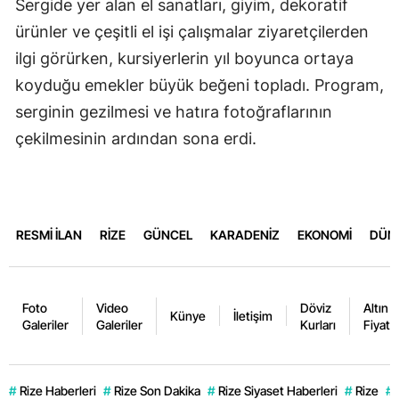
Sergide yer alan el sanatları, giyim, dekoratif
ürünler ve çeşitli el işi çalışmalar ziyaretçilerden
ilgi görürken, kursiyerlerin yıl boyunca ortaya
koyduğu emekler büyük beğeni topladı. Program,
serginin gezilmesi ve hatıra fotoğraflarının
çekilmesinin ardından sona erdi.
RESMİ İLAN
RİZE
GÜNCEL
KARADENİZ
EKONOMİ
DÜN
Foto
Video
Döviz
Altın
Künye
İletişim
Galeriler
Galeriler
Kurları
Fiyatla
#
Rize Haberleri
#
Rize Son Dakika
#
Rize Siyaset Haberleri
#
Rize
#