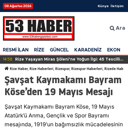
08 Ağustos 2026
Künye
İletişim
Ara
RESMİ İLAN
RİZE
GÜNCEL
KARADENİZ
EKONOM
14:58
Rize Yaşayan Miras Şöleni’ne Yoğun İlgi: 45 Tescilli
Sanatçı Eserlerini Sergiliyor
Rize Haber, Rize Haberleri, Rizespor, Rizespor Haberleri, Rizede Haber
Şavşat Kaymakamı Bayram
Köse’den 19 Mayıs Mesajı
Şavşat Kaymakamı Bayram Köse, 19 Mayıs
Atatürk’ü Anma, Gençlik ve Spor Bayramı
mesajında, 1919'un bağımsızlık mücadelesinin