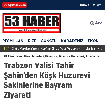
08 Ağustos 2026
Künye
İletişim
Ara
RESMİ İLAN
RİZE
GÜNCEL
KARADENİZ
EKONOM
13:31
Ovit Yaylası'nda Kur'an Ziyafeti Programı'nda birlik
ve beraberlik mesajları verildi
Rize Haber, Rize Haberleri, Rizespor, Rizespor Haberleri, Rizede Haber
Trabzon Valisi Tahir
Şahin’den Köşk Huzurevi
Sakinlerine Bayram
Ziyareti