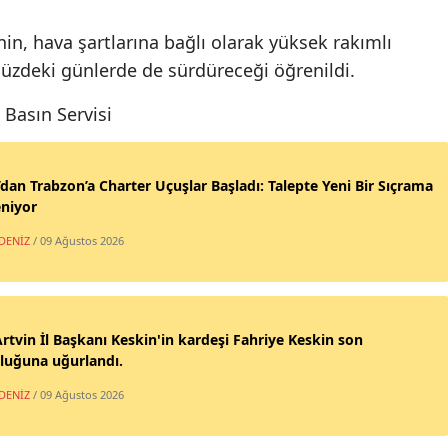
Malatya
nin, hava şartlarına bağlı olarak yüksek rakımlı
üzdeki günlerde de sürdüreceği öğrenildi.
Manisa
 Basın Servisi
Kahram
Mardin
’dan Trabzon’a Charter Uçuşlar Başladı: Talepte Yeni Bir Sıçrama
Muğla
niyor
Muş
DENİZ
/ 09 Ağustos 2026
Nevşehi
Niğde
rtvin İl Başkanı Keskin'in kardeşi Fahriye Keskin son
Ordu
luğuna uğurlandı.
DENİZ
/ 09 Ağustos 2026
Rize
Sakarya