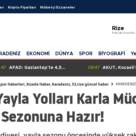
arı
Kripto Fiyatları
Nöbetçi Eczaneler
Adana
Rize
Adıyama
Parçalı bulutlu
Afyonkar
RADENİZ
EKONOMİ
DÜNYA
SPOR
BİYOGRAFİ
Ye
Ağrı
Amasya
:47
AFAD: Gaziantep'te 4,5
08:47
AKUT, Kocaeli
büyüklüğünde deprem, çevre
Sahili'nde boğ
Ankara
illerde de hissedildi ancak
karşı müdahal
KARADENİZ
spor Haberleri, Rizede Haber, Karadeniz, 53,rize güncel haber
olumsuz durum yok!
başlattı.
ayla Yolları Karla Müc
Antalya
Artvin
z Sezonuna Hazır!
Aydın
Balıkesir
diyesi, yayla sezonu öncesinde yüksek rak