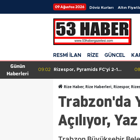
09 Ağustos 2026
Döviz Kurları
Altın Fiyatl
RESMİ İLAN
RİZE
GÜNCEL
KA
Günün
nı Keskin'in
09:02
Rizespor, Pyramids FC'yi 2-1
08
Haberleri
skin son
mağlup ederek hazırlık maçında
ndı.
galip geldi!
Rize Haber, Rize Haberleri, Rizespor, Rize
Trabzon'da Y
Açılıyor, Ya
Trabzon Büyükşehir Bele