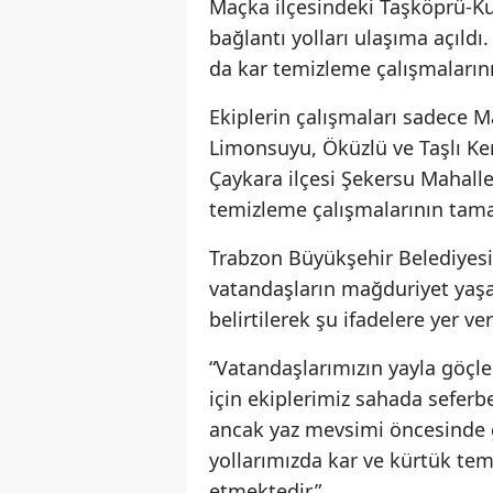
Maçka ilçesindeki Taşköprü-Ku
bağlantı yolları ulaşıma açıldı
da kar temizleme çalışmalarını
Ekiplerin çalışmaları sadece Ma
Limonsuyu, Öküzlü ve Taşlı Ker
Çaykara ilçesi Şekersu Mahallesi
temizleme çalışmalarının tama
Trabzon Büyükşehir Belediyesi
vatandaşların mağduriyet yaşa
belirtilerek şu ifadelere yer ver
“Vatandaşlarımızın yayla göçl
için ekiplerimiz sahada sefer
ancak yaz mevsimi öncesinde gö
yollarımızda kar ve kürtük tem
etmektedir.”