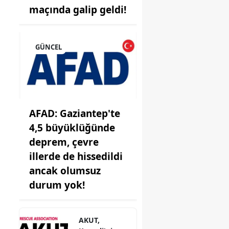
maçında galip geldi!
GÜNCEL
onu
AFAD: Gaziantep'te
4,5 büyüklüğünde
i
deprem, çevre
illerde de hissedildi
ancak olumsuz
durum yok!
AKUT,