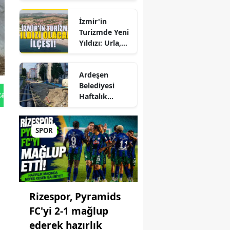
Hepatite Karşı
Büyük Kadro
Farkındalık
Değişikliği
İzmir'in
Seferberliği
Turizmde Yeni
Yıldızı: Urla,
Güzelbahçe ve
Çeşme'yi
Ardeşen
Sollayan İlçe!
Belediyesi
tan Gönder
Haftalık
r
Faaliyet
Raporunu
ep
Paylaştı:
SPOR
Çalışmalar İlçe
Genelinde
ane
Aralıksız
Sürüyor
Rizespor, Pyramids
FC'yi 2-1 mağlup
ederek hazırlık