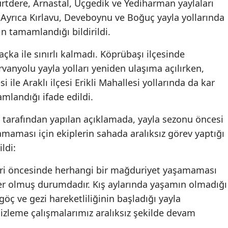
rtdere, Arnastal, Üçgedik ve Yediharman yaylaları
Mersin
. Ayrıca Kırlavu, Deveboynu ve Boğuç yayla yollarında
n tamamlandığı bildirildi.
İstanbul
çka ile sınırlı kalmadı. Köprübaşı ilçesinde
İzmir
vanyolu yayla yolları yeniden ulaşıma açılırken,
Kars
 ile Araklı ilçesi Erikli Mahallesi yollarında da kar
mlandığı ifade edildi.
Kastam
 tarafından yapılan açıklamada, yayla sezonu öncesi
Kayseri
maması için ekiplerin sahada aralıksız görev yaptığı
Kırklarel
ildi:
Kırşehir
eri öncesinde herhangi bir mağduriyet yaşamaması
Kocaeli
ber olmuş durumdadır. Kış aylarında yaşamın olmadığı
ç ve gezi hareketliliğinin başladığı yayla
Konya
izleme çalışmalarımız aralıksız şekilde devam
Kütahya