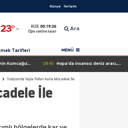
Künye
İletişim
23
°
RIZE
00:19:25
n
Ara
Öğle
vaktine kalan
ahisar
mek Tarifleri
MENÜ
'nin Kumcağız
08:45
Hopa'da insansız deniz aracı,
ulma olaylarına
SAS komandolarınca etkisiz hale
e operasyonu
getirilecek!
Trabzon'da Yayla Yolları Karla Mücadele İle Açılıyor, Yaz Sezonuna Hazır!
adele İle
ımlı bölgelerde kar ve