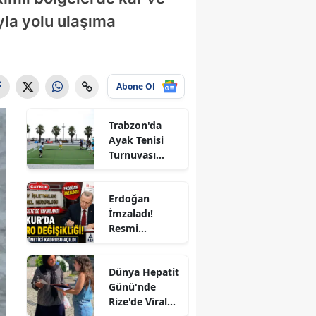
yla yolu ulaşıma
Abone Ol
Trabzon'da
Ayak Tenisi
Turnuvası
Coşkuyla
Tamamlandı!
le
Erdoğan
İmzaladı!
Resmi
Gazete'de
Yayımlandı:
Dünya Hepatit
ÇAYKUR'a 4
Günü'nde
Yeni Kadro,
Rize'de Viral
KİT'lerde
ır