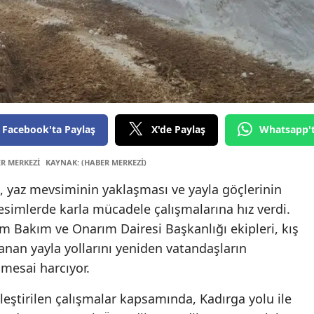
Edirne
Elazığ
Erzincan
Erzurum
Facebook'ta Paylaş
X'de Paylaş
Whatsapp'
Eskişehi
Gaziant
ER MERKEZİ
KAYNAK: (HABER MERKEZİ)
, yaz mevsiminin yaklaşması ve yayla göçlerinin
Giresun
esimlerde karla mücadele çalışmalarına hız verdi.
Gümüşh
m Bakım ve Onarım Dairesi Başkanlığı ekipleri, kış
anan yayla yollarını yeniden vatandaşların
Hakkari
mesai harcıyor.
Hatay
leştirilen çalışmalar kapsamında, Kadırga yolu ile
Isparta