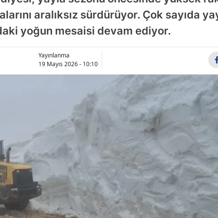
Bilecik
larını aralıksız sürdürüyor. Çok sayıda ya
adaki yoğun mesaisi devam ediyor.
Bingöl
Bitlis
Yayınlanma
19 Mayıs 2026 - 10:10
Bolu
Burdur
Bursa
Çanakka
Çankırı
Çorum
Denizli
Diyarbak