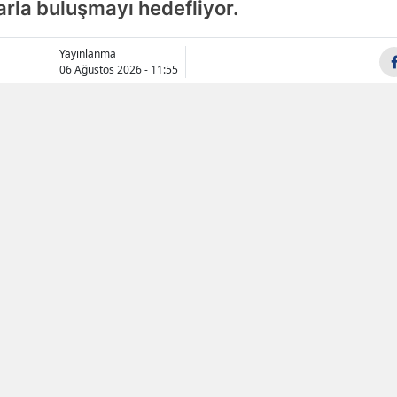
arla buluşmayı hedefliyor.
Samsu
Yayınlanma
Siirt
06 Ağustos 2026 - 11:55
Sinop
Sivas
Tekird
Tokat
Trabzo
Tunceli
Şanlıur
Uşak
Van