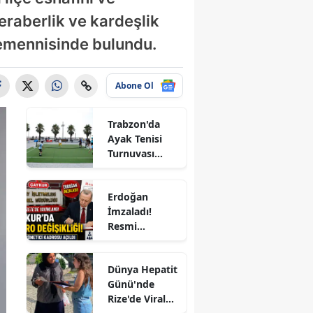
eraberlik ve kardeşlik
temennisinde bulundu.
Abone Ol
Trabzon'da
Ayak Tenisi
Turnuvası
Coşkuyla
Tamamlandı!
ale
Erdoğan
İmzaladı!
Resmi
Gazete'de
Yayımlandı:
Dünya Hepatit
ÇAYKUR'a 4
Günü'nde
Yeni Kadro,
Rize'de Viral
KİT'lerde
akır