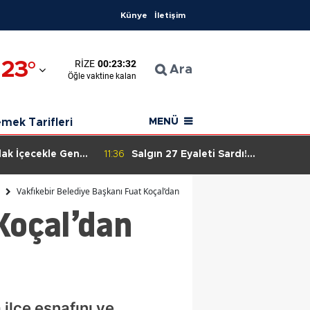
Künye
İletişim
23
°
RIZE
00:23:31
man
Ara
Öğle
vaktine kalan
arahisar
mek Tarifleri
MENÜ
a
dak İçecekle Genç
11:36
Salgın 27 Eyaleti Sardı!
"Jalapeno" Kriziyle İlgili Endişeler
Artıyor
Vakfıkebir Belediye Başkanı Fuat Koçal’dan Kurban Bayramı Ziyaretleri
Koçal’dan
a
ir
ilçe esnafını ve