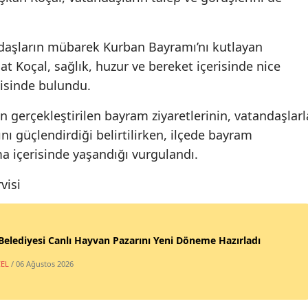
Mersin
ndaşların mübarek Kurban Bayramı’nı kutlayan
İstanb
at Koçal, sağlık, huzur ve bereket içerisinde nice
İzmir
isinde bulundu.
Kars
n gerçekleştirilen bayram ziyaretlerinin, vatandaşlarl
Kasta
nı güçlendirdiği belirtilirken, ilçede bayram
a içerisinde yaşandığı vurgulandı.
Kayser
rvisi
Kırklare
Kırşehi
Belediyesi Canlı Hayvan Pazarını Yeni Döneme Hazırladı
Kocaeli
EL
/ 06 Ağustos 2026
Konya
Kütahy