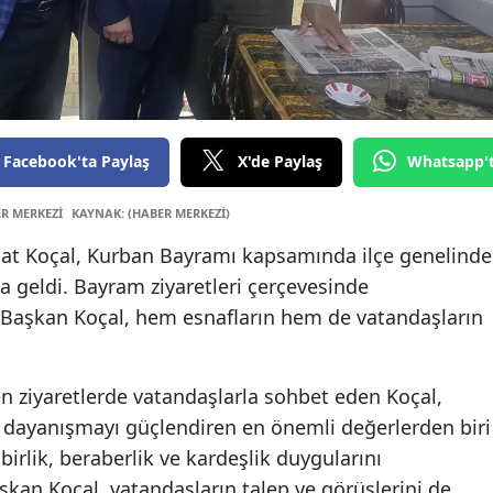
Edirne
Elazığ
Erzinc
Facebook'ta Paylaş
X'de Paylaş
Whatsapp'
Erzur
Eskişeh
ER MERKEZİ
KAYNAK: (HABER MERKEZİ)
uat Koçal, Kurban Bayramı kapsamında ilçe genelinde
Gazian
ya geldi. Bayram ziyaretleri çerçevesinde
Giresu
 Başkan Koçal, hem esnafların hem de vatandaşların
Gümüş
Hakkar
en ziyaretlerde vatandaşlarla sohbet eden Koçal,
 dayanışmayı güçlendiren en önemli değerlerden biri
Hatay
irlik, beraberlik ve kardeşlik duygularını
Isparta
şkan Koçal, vatandaşların talep ve görüşlerini de