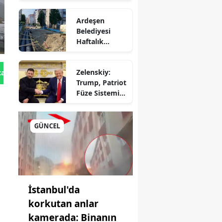
Hepatite Karşı
Büyük Kadro
Farkındalık
Değişikliği
Ardeşen
Seferberliği
Belediyesi
Haftalık
Faaliyet
an
Raporunu
Zelenskiy:
tan Gönder
Paylaştı:
um
Trump, Patriot
Çalışmalar İlçe
Füze Sistemi
Genelinde
ir
için Onay
Aralıksız
Verdi!
tep
Sürüyor
GÜNCEL
n
hane
i
İstanbul'da
korkutan anlar
kamerada: Binanın