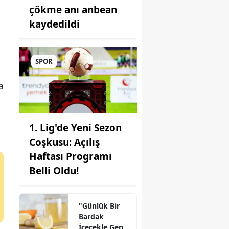
çökme anı anbean
kaydedildi
ul
SPOR
a
monu
i
1. Lig'de Yeni Sezon
li
Coşkusu: Açılış
Haftası Programı
r
Belli Oldu!
"Günlük Bir
Bardak
a
İçecekle Genç