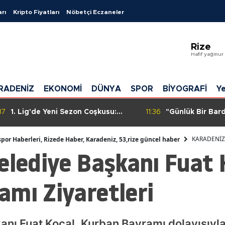
arı
Kripto Fiyatları
Nöbetçi Eczaneler
Adana
Rize
Adıya
Hafif yağmur
Afyonk
RADENİZ
EKONOMİ
DÜNYA
SPOR
BİYOGRAFİ
Ye
Ağrı
Amasy
37
1. Lig'de Yeni Sezon Coşkusu:
11:36
"Günlük Bir Bar
Açılış Haftası Programı Belli Oldu!
Kalmanın Sırrı!"
Ankara
KARADENİZ
spor Haberleri, Rizede Haber, Karadeniz, 53,rize güncel haber
elediye Başkanı Fuat 
Antaly
Artvin
mı Ziyaretleri
Aydın
Balıkes
anı Fuat Koçal, Kurban Bayramı dolayısıyla 