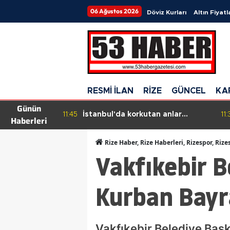
06 Ağustos 2026
Döviz Kurları
Altın Fiyatl
RESMİ İLAN
RİZE
GÜNCEL
KA
Günün
eki Kurucu İlçe
11:45
İstanbul'da korkutan anlar
11:
Haberleri
u
kamerada: Binanın çökme anı
anbean kaydedildi
Rize Haber, Rize Haberleri, Rizespor, Rize
Vakfıkebir B
Kurban Bayra
Vakfıkebir Belediye Başk