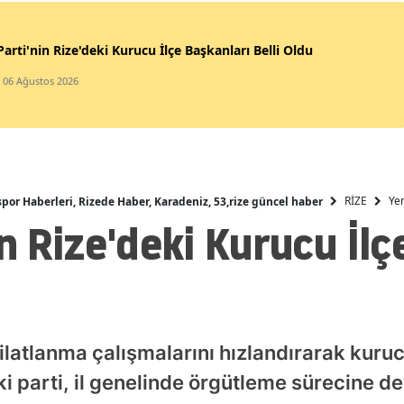
Malaty
Parti'nin Rize'deki Kurucu İlçe Başkanları Belli Oldu
Manis
/ 06 Ağustos 2026
Kahra
Mardi
Muğla
RİZE
Yen
spor Haberleri, Rizede Haber, Karadeniz, 53,rize güncel haber
Muş
in Rize'deki Kurucu İlç
Nevşeh
Niğde
Ordu
kilatlanma çalışmalarını hızlandırarak kuruc
Rize
eki parti, il genelinde örgütleme sürecine 
Sakary