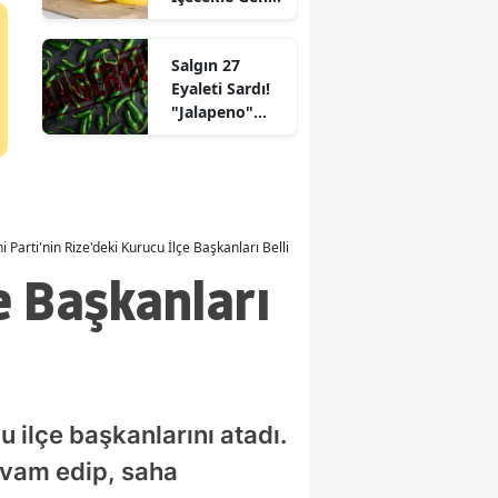
Kalmanın
a
Sırrı!"
Salgın 27
a
Eyaleti Sardı!
"Jalapeno"
manmaraş
Kriziyle İlgili
Endişeler
n
Artıyor
i Parti'nin Rize'deki Kurucu İlçe Başkanları Belli Oldu
e Başkanları
ir
u ilçe başkanlarını atadı.
devam edip, saha
a