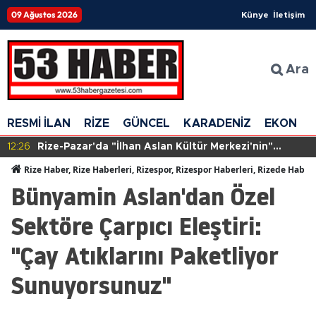
09 Ağustos 2026
Künye
İletişim
Ara
RESMİ İLAN
RİZE
GÜNCEL
KARADENİZ
EKONOM
12:26
Rize-Pazar'da "İlhan Aslan Kültür Merkezi'nin"
yapımına başlandı
Rize Haber, Rize Haberleri, Rizespor, Rizespor Haberleri, Rizede Haber
Bünyamin Aslan'dan Özel
Sektöre Çarpıcı Eleştiri:
"Çay Atıklarını Paketliyor
Sunuyorsunuz"