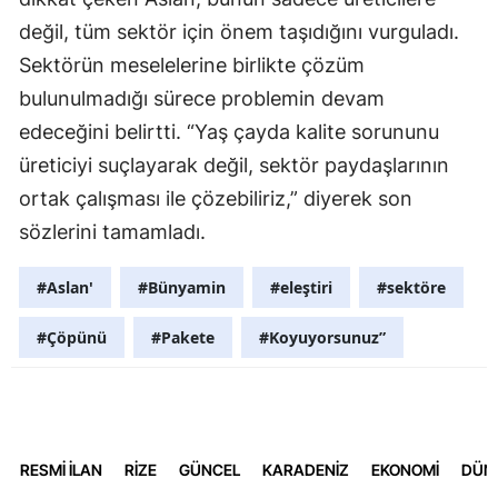
değil, tüm sektör için önem taşıdığını vurguladı.
Sektörün meselelerine birlikte çözüm
bulunulmadığı sürece problemin devam
edeceğini belirtti. “Yaş çayda kalite sorununu
üreticiyi suçlayarak değil, sektör paydaşlarının
ortak çalışması ile çözebiliriz,” diyerek son
sözlerini tamamladı.
#Aslan'
#Bünyamin
#eleştiri
#sektöre
#Çöpünü
#Pakete
#Koyuyorsunuz”
RESMİ İLAN
RİZE
GÜNCEL
KARADENİZ
EKONOMİ
DÜN