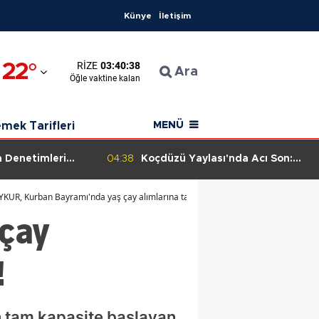
Künye
İletişim
a
22
°
RIZE
03:40:37
aman
Ara
Öğle
vaktine kalan
karahisar
mek Tarifleri
MENÜ
ya
a Denetimleri
04:38
Koçdüzü Yaylası'nda Acı Son:
r: Güvenilir Gıda
Kayıp Vatandaş 7 Saatlik
ra
Aramanın Ardından Ölü Bulundu
YKUR, Kurban Bayramı'nda yaş çay alımlarına tam kapasiteyle döndü!
 çay
ya
n
!
n
esir
en tam kapasite başlayan