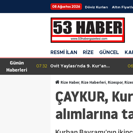
08 Ağustos 2026
Döviz Kurları
Altın Fiyatl
RESMİ İLAN
RİZE
GÜNCEL
KA
Günün
den Mahalle
07:32
Ovit Yaylası'nda 9. Kur’an
06
Haberleri
ğı: Yol,
Ziyafeti Manevi Atmosferde
yapı
Gerçekleştirildi
Rize Haber, Rize Haberleri, Rizespor, Rize
r
ÇAYKUR, Kur
alımlarına t
Kurban Bayramı’nın ikinc