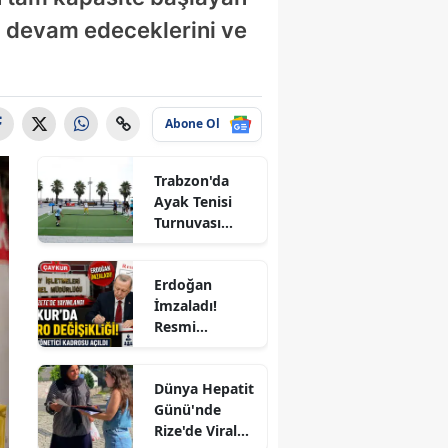
k
 devam edeceklerini ve
l
Abone Ol
Trabzon'da
ur
Ayak Tenisi
Turnuvası
a
Coşkuyla
Tamamlandı!
kkale
Erdoğan
İmzaladı!
rı
Resmi
Gazete'de
m
Yayımlandı:
Dünya Hepatit
ÇAYKUR'a 4
li
Günü'nde
Yeni Kadro,
Rize'de Viral
KİT'lerde
bakır