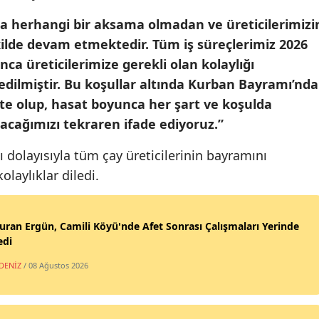
Mala
 herhangi bir aksama olmadan ve üreticilerimizi
ekilde devam etmektedir. Tüm iş süreçlerimiz 2026
Mani
ca üreticilerimize gerekli olan kolaylığı
Kahr
edilmiştir. Bu koşullar altında Kurban Bayramı’nda
e olup, hasat boyunca her şart ve koşulda
Mard
lacağımızı tekraren ifade ediyoruz.”
Muğl
dolayısıyla tüm çay üreticilerinin bayramını
Muş
laylıklar diledi.
Nevş
Turan Ergün, Camili Köyü'nde Afet Sonrası Çalışmaları Yerinde
Niğd
edi
Ordu
DENİZ
/ 08 Ağustos 2026
Rize
Saka