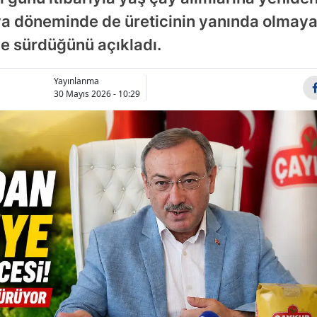
Bileci
döneminde de üreticinin yanında olmaya
de sürdüğünü açıkladı.
Bingö
Bitlis
Yayınlanma
30 Mayıs 2026 - 10:29
Bolu
Burd
Burs
Çana
Çankı
Çoru
Deniz
Diyar