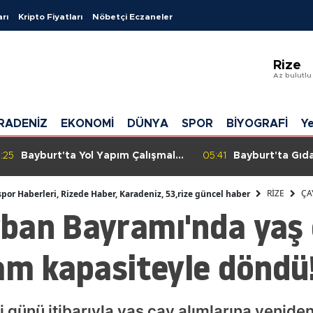
arı
Kripto Fiyatları
Nöbetçi Eczaneler
Adan
Rize
Adıy
Az bulutlu
Afyon
RADENİZ
EKONOMİ
DÜNYA
SPOR
BİYOGRAFİ
Ye
Ağrı
Amas
:25
Bayburt'ta Yol Yapım Çalışmaları
05:41
Bayburt'ta Gıd
Hız Kesmeden Devam Ediyor
Aralıksız Sürüyo
Anka
İçin Sahadalar
RİZE
ÇA
spor Haberleri, Rizede Haber, Karadeniz, 53,rize güncel haber
ban Bayramı'nda yaş
Antal
Artvi
am kapasiteyle döndü
Aydı
Balık
i günü itibarıyla yaş çay alımlarına yenid