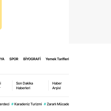
un
p
dağ
YA
SPOR
BİYOGRAFİ
Yemek Tarifleri
zon
li
i
Son Dakika
Haber
r
Haberleri
Arşivi
urfa
erdeci
#
Karadeniz Turizmi
#
Zararlı Mücadelesi
#
Türk Kızılay Rize