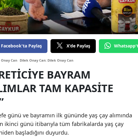
Edirn
Elazı
Erzin
Erzu
Facebook'ta Paylaş
X'de Paylaş
Whatsapp'
Eskiş
k Onay Can
Dilek Onay Can: Dilek Onay Can
RETICIYE BAYRAM
Gazi
Gire
LIMLAR TAM KAPASITE
Gümü
”
Hakka
efe günü ve bayramın ilk gününde yaş çay alımında
Hata
kinci günü itibarıyla tüm fabrikalarda yaş çay
eniden başladığını duyurdu.
Ispar