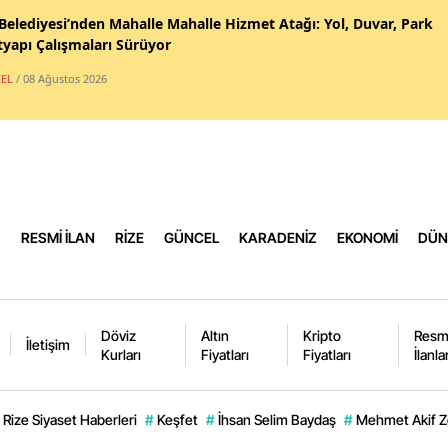
 Belediyesi’nden Mahalle Mahalle Hizmet Atağı: Yol, Duvar, Park
Sams
tyapı Çalışmaları Sürüyor
Siirt
EL
/ 08 Ağustos 2026
Sino
Sivas
Tekir
RESMİ İLAN
RİZE
GÜNCEL
KARADENİZ
EKONOMİ
DÜN
Tokat
Trab
Tunce
Döviz
Altın
Kripto
Resm
İletişim
Kurları
Fiyatları
Fiyatları
İlanla
Şanlı
Uşak
Rize Siyaset Haberleri
#
Keşfet
#
İhsan Selim Baydaş
#
Mehmet Akif Z
Van