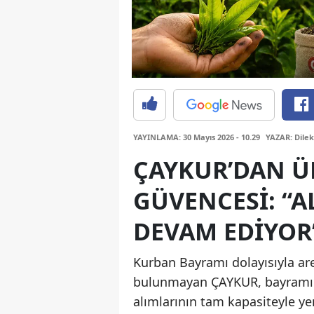
YAYINLAMA: 30 Mayıs 2026 - 10.29
YAZAR: Dile
ÇAYKUR’DAN Ü
GÜVENCESI: “A
DEVAM EDIYOR
Kurban Bayramı dolayısıyla ar
bulunmayan ÇAYKUR, bayramın i
alımlarının tam kapasiteyle y