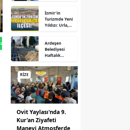
Hepatite Karşı
Büyük Kadro
Farkındalık
e
Değişikliği
İzmir'in
Seferberliği
Turizmde Yeni
ğ
Yıldızı: Urla,
can
Güzelbahçe ve
Çeşme'yi
rum
Ardeşen
tan Gönder
Sollayan İlçe!
Belediyesi
ehir
Haftalık
Faaliyet
antep
Raporunu
Paylaştı:
RİZE
sun
Çalışmalar İlçe
Genelinde
şhane
Aralıksız
Sürüyor
ri
Ovit Yaylası'nda 9.
y
Kur’an Ziyafeti
ta
Manevi Atmosferde