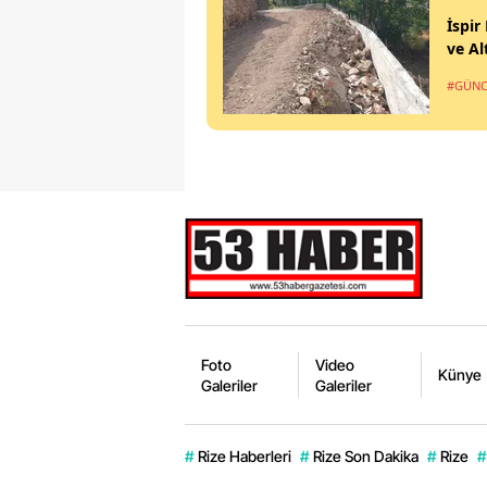
İspir
ve Al
#GÜNC
Foto
Video
Künye
Galeriler
Galeriler
#
Rize Haberleri
#
Rize Son Dakika
#
Rize
#