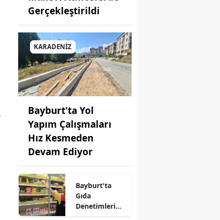
Gerçekleştirildi
in
bul
KARADENİZ
amonu
Bayburt'ta Yol
ri
r
Yapım Çalışmaları
reli
Hız Kesmeden
Devam Ediyor
hir
li
Bayburt'ta
a
Gıda
Denetimleri
hya
Aralıksız