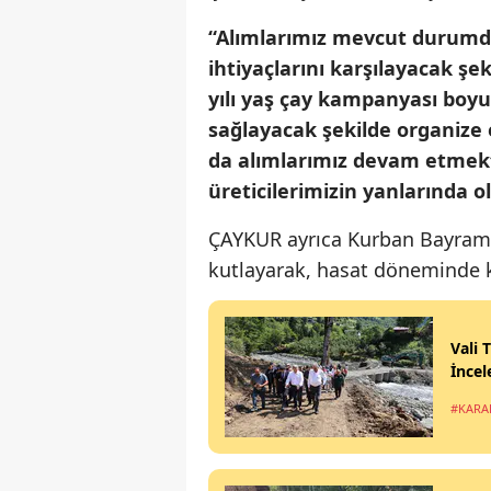
“Alımlarımız mevcut durumda
ihtiyaçlarını karşılayacak ş
yılı yaş çay kampanyası boyun
sağlayacak şekilde organize 
da alımlarımız devam etmekt
üreticilerimizin yanlarında o
ÇAYKUR ayrıca Kurban Bayramı 
kutlayarak, hasat döneminde ko
Vali 
İncel
#KARA