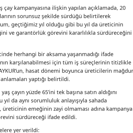
aş çay kampanyasına ilişkin yapılan açıklamada, 20
Mers
larının sorunsuz şekilde sürdüğü belirtilerek
İstan
rum, geçtiğimiz yıl olduğu gibi bu yıl da üreticinin
i ve garantörlük görevini kararlılıkla sürdüreceğini
İzmir
Kars
cinde herhangi bir aksama yaşanmadığı ifade
Kast
ının karşılanabilmesi için tüm iş süreçlerinin titizlikle
Kayse
 ÇAYKUR’un, hasat dönemi boyunca üreticilerin mağdu
nlamaları yaptığı belirtildi.
Kırkla
 yaş çayın yüzde 65’ini tek başına satın aldığını
Kırşe
 yıl da aynı sorumluluk anlayışıyla sahada
Kocae
n, üreticinin emeğinin zayi olmaması adına kampanya
evini sürdüreceği ifade edildi.
Kony
ere yer verildi:
Küta