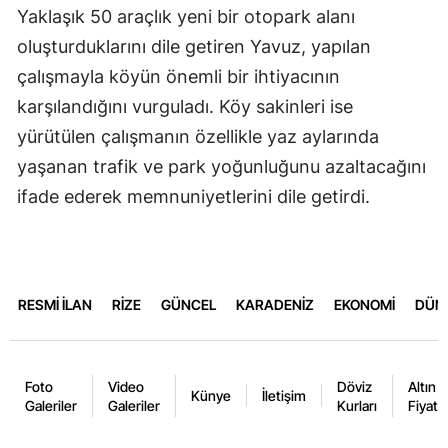
Yaklaşık 50 araçlık yeni bir otopark alanı
oluşturduklarını dile getiren Yavuz, yapılan
çalışmayla köyün önemli bir ihtiyacının
karşılandığını vurguladı. Köy sakinleri ise
yürütülen çalışmanın özellikle yaz aylarında
yaşanan trafik ve park yoğunluğunu azaltacağını
ifade ederek memnuniyetlerini dile getirdi.
RESMİ İLAN
RİZE
GÜNCEL
KARADENİZ
EKONOMİ
DÜN
Foto
Video
Döviz
Altın
Künye
İletişim
Galeriler
Galeriler
Kurları
Fiyatla