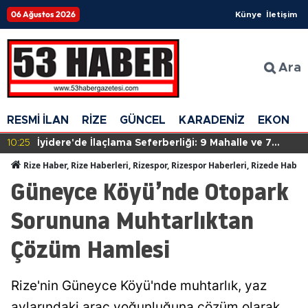
06 Ağustos 2026
Künye
İletişim
Ara
RESMİ İLAN
RİZE
GÜNCEL
KARADENİZ
EKONOM
10:25
İyidere'de İlaçlama Seferberliği: 9 Mahalle ve 7
Köyde Çalışmalar Sürüyor
Rize Haber, Rize Haberleri, Rizespor, Rizespor Haberleri, Rizede Haber
Güneyce Köyü’nde Otopark
Sorununa Muhtarlıktan
Çözüm Hamlesi
Rize'nin Güneyce Köyü'nde muhtarlık, yaz
aylarındaki araç yoğunluğuna çözüm olarak