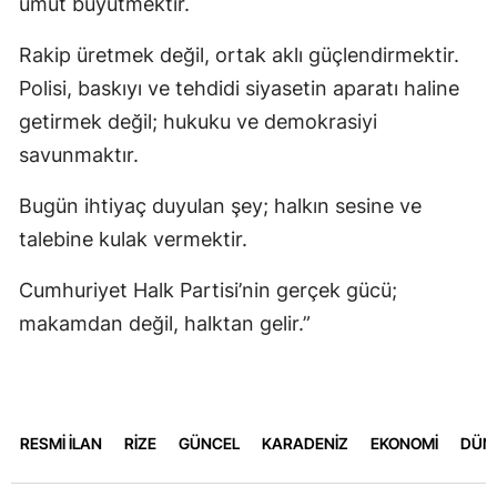
umut büyütmektir.
Rakip üretmek değil, ortak aklı güçlendirmektir.
Polisi, baskıyı ve tehdidi siyasetin aparatı haline
getirmek değil; hukuku ve demokrasiyi
savunmaktır.
Bugün ihtiyaç duyulan şey; halkın sesine ve
talebine kulak vermektir.
Cumhuriyet Halk Partisi’nin gerçek gücü;
makamdan değil, halktan gelir.”
RESMİ İLAN
RİZE
GÜNCEL
KARADENİZ
EKONOMİ
DÜN