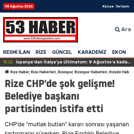
08 Ağustos 2026
Künye
İletişim
Ara
RESMİ İLAN
RİZE
GÜNCEL
KARADENİZ
EKONOM
16:32
İspanya'dan İtalya'ya ültimatom: 9 Ağustos'a kadar
süre verdi
Rize Haber, Rize Haberleri, Rizespor, Rizespor Haberleri, Rizede Haber
Rize CHP'de şok gelişme!
Belediye başkanı
partisinden istifa etti
CHP’de “mutlak butlan” kararı sonrası yaşanan
tartışmalar sürerken, Rize Fındıklı Belediye