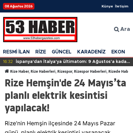
08 Ağustos 2026
Künye
İletişim
Ara
RESMİ İLAN
RİZE
GÜNCEL
KARADENİZ
EKONOM
16:32
İspanya'dan İtalya'ya ültimatom: 9 Ağustos'a kadar
süre verdi
Rize Haber, Rize Haberleri, Rizespor, Rizespor Haberleri, Rizede Haber
Rize Hemşin'de 24 Mayıs’ta
planlı elektrik kesintisi
yapılacak!
Rize'nin Hemşin ilçesinde 24 Mayıs Pazar
günü, planlı elektrik kesintisi yaşanacak.