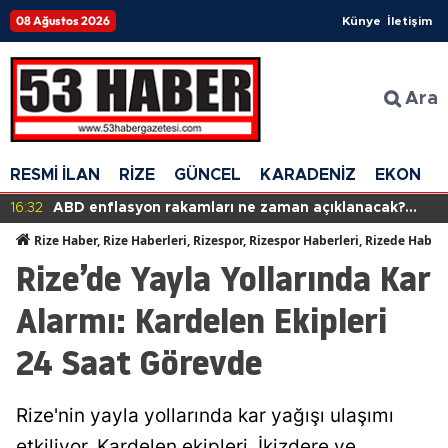
08 Ağustos 2026
Künye
İletişim
Ara
RESMİ İLAN
RİZE
GÜNCEL
KARADENİZ
EKONOM
16:32
ABD enflasyon rakamları ne zaman açıklanacak?
ABD TÜFE oranları hangi gün ilan edilecek?
Rize Haber, Rize Haberleri, Rizespor, Rizespor Haberleri, Rizede Haber
Rize’de Yayla Yollarında Kar
Alarmı: Kardelen Ekipleri
24 Saat Görevde
Rize'nin yayla yollarında kar yağışı ulaşımı
etkiliyor. Kardelen ekipleri, İkizdere ve