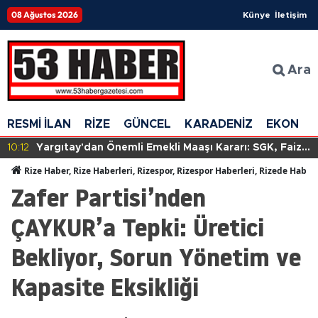
08 Ağustos 2026
Künye
İletişim
Ara
RESMİ İLAN
RİZE
GÜNCEL
KARADENİZ
EKONOM
10:12
Yargıtay'dan Önemli Emekli Maaşı Kararı: SGK, Faizle
Birlikte Tazminat Ödeyecek!
Rize Haber, Rize Haberleri, Rizespor, Rizespor Haberleri, Rizede Haber
Zafer Partisi’nden
ÇAYKUR’a Tepki: Üretici
Bekliyor, Sorun Yönetim ve
Kapasite Eksikliği