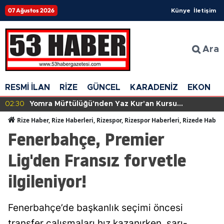
07 Ağustos 2026
Künye
İletişim
Ara
RESMİ İLAN
RİZE
GÜNCEL
KARADENİZ
EKONOM
02:30
Yomra Müftülüğü'nden Yaz Kur'an Kursu
Öğrencilerine Diyanet Gençlik Hizmetleri Tanıtımı
Rize Haber, Rize Haberleri, Rizespor, Rizespor Haberleri, Rizede Haber
Fenerbahçe, Premier
Lig'den Fransız forvetle
ilgileniyor!
Fenerbahçe’de başkanlık seçimi öncesi
transfer çalışmaları hız kazanırken, sarı-