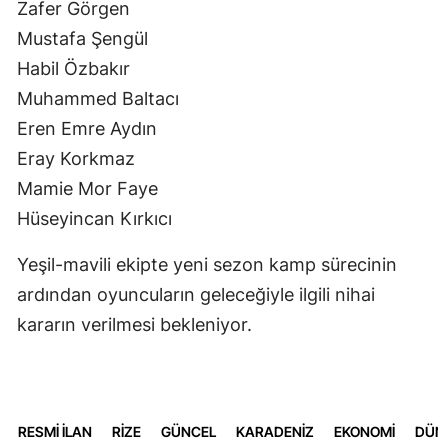
Zafer Görgen
Mustafa Şengül
Habil Özbakır
Muhammed Baltacı
Eren Emre Aydın
Eray Korkmaz
Mamie Mor Faye
Hüseyincan Kırkıcı
Yeşil-mavili ekipte yeni sezon kamp sürecinin
ardından oyuncuların geleceğiyle ilgili nihai
kararın verilmesi bekleniyor.
RESMİ İLAN
RİZE
GÜNCEL
KARADENİZ
EKONOMİ
DÜN