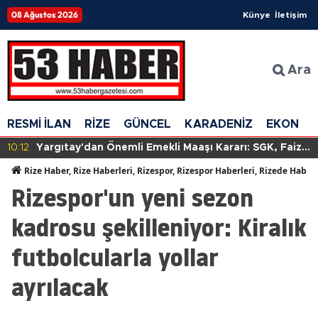
08 Ağustos 2026
Künye
İletişim
Ara
RESMİ İLAN
RİZE
GÜNCEL
KARADENİZ
EKONOM
10:12
Yargıtay'dan Önemli Emekli Maaşı Kararı: SGK, Faizle
Birlikte Tazminat Ödeyecek!
Rize Haber, Rize Haberleri, Rizespor, Rizespor Haberleri, Rizede Haber
Rizespor'un yeni sezon
kadrosu şekilleniyor: Kiralık
futbolcularla yollar
ayrılacak