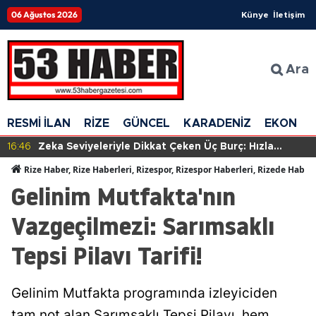
06 Ağustos 2026
Künye
İletişim
Ara
RESMİ İLAN
RİZE
GÜNCEL
KARADENİZ
EKONOM
16:46
Zeka Seviyeleriyle Dikkat Çeken Üç Burç: Hızla
Anlayış Geliştiriyorlar!
Rize Haber, Rize Haberleri, Rizespor, Rizespor Haberleri, Rizede Haber
Gelinim Mutfakta'nın
Vazgeçilmezi: Sarımsaklı
Tepsi Pilavı Tarifi!
Gelinim Mutfakta programında izleyiciden
tam not alan Sarımsaklı Tepsi Pilavı, hem