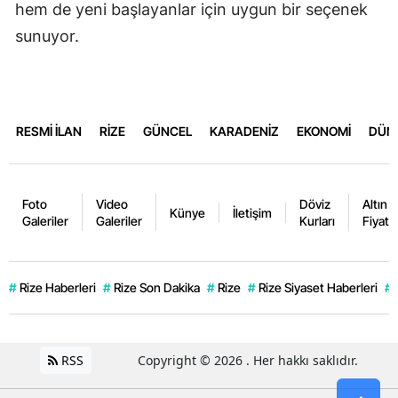
hem de yeni başlayanlar için uygun bir seçenek
sunuyor.
RESMİ İLAN
RİZE
GÜNCEL
KARADENİZ
EKONOMİ
DÜN
Foto
Video
Döviz
Altın
Künye
İletişim
Galeriler
Galeriler
Kurları
Fiyatla
#
Rize Haberleri
#
Rize Son Dakika
#
Rize
#
Rize Siyaset Haberleri
#
RSS
Copyright © 2026 . Her hakkı saklıdır.