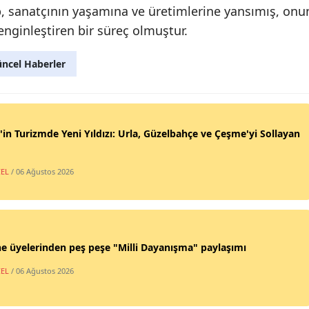
p, sanatçının yaşamına ve üretimlerine yansımış, onu
Samsun
enginleştiren bir süreç olmuştur.
Siirt
ncel Haberler
Sinop
Sivas
'in Turizmde Yeni Yıldızı: Urla, Güzelbahçe ve Çeşme'yi Sollayan
Tekirdağ
Tokat
EL
/ 06 Ağustos 2026
Trabzon
Tunceli
e üyelerinden peş peşe "Milli Dayanışma" paylaşımı
Şanlıurf
EL
/ 06 Ağustos 2026
Uşak
Van