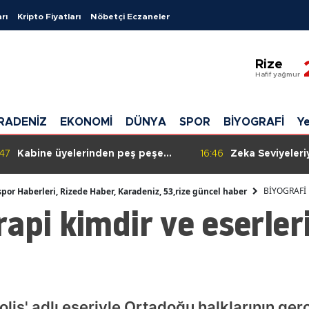
rı
Kripto Fiyatları
Nöbetçi Eczaneler
Adana
Rize
Adıyam
Hafif yağmur
Afyonkar
RADENİZ
EKONOMİ
DÜNYA
SPOR
BİYOGRAFİ
Ye
Ağrı
Amasya
:47
Kabine üyelerinden peş peşe
16:46
Zeka Seviyeleri
"Milli Dayanışma" paylaşımı
Üç Burç: Hızla A
Ankara
Geliştiriyorlar!
BİYOGRAFİ
spor Haberleri, Rizede Haber, Karadeniz, 53,rize güncel haber
api kimdir ve eserleri
Antalya
Artvin
Aydın
Balıkesir
olis' adlı eseriyle Ortadoğu halklarının g