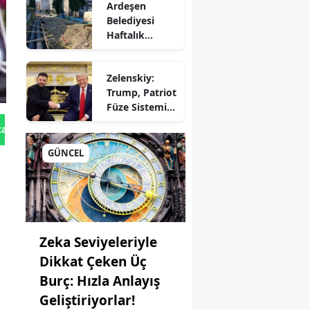
Ardeşen
Seferberliği
Belediyesi
Haftalık
Faaliyet
Raporunu
Zelenskiy:
Paylaştı:
Trump, Patriot
Çalışmalar İlçe
Füze Sistemi
Genelinde
için Onay
Aralıksız
tan Gönder
r
Verdi!
Sürüyor
GÜNCEL
ep
ane
Zeka Seviyeleriyle
Dikkat Çeken Üç
Burç: Hızla Anlayış
Geliştiriyorlar!