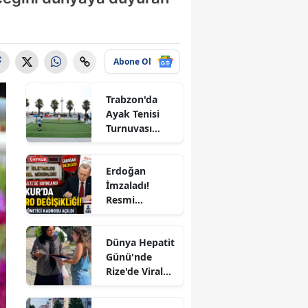
Abone Ol
Trabzon'da
Ayak Tenisi
Turnuvası
Coşkuyla
Tamamlandı!
Erdoğan
le
İmzaladı!
Resmi
Gazete'de
Yayımlandı:
Dünya Hepatit
ÇAYKUR'a 4
Günü'nde
Yeni Kadro,
Rize'de Viral
KİT'lerde
Hepatite Karşı
Büyük Kadro
ır
Farkındalık
Değişikliği