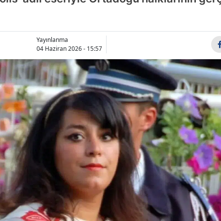
Bilecik
Bingöl
Yayınlanma
04 Haziran 2026 - 15:57
Bitlis
Bolu
Burdur
Bursa
Çanakka
Çankırı
Çorum
Denizli
Diyarbak