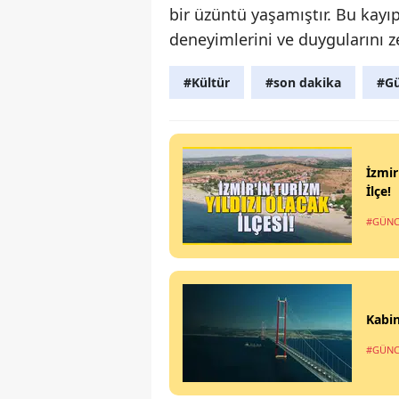
bir üzüntü yaşamıştır. Bu kayı
deneyimlerini ve duygularını z
#Kültür
#son dakika
#Gü
İzmir
İlçe!
#GÜNC
Kabin
#GÜNC