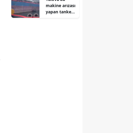
makine arızası
yapan tanker
kurtarıldı
anmaraş
e
r