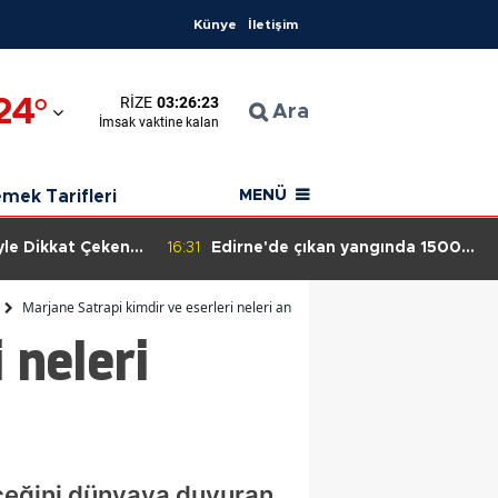
Künye
İletişim
24
°
RIZE
03:26:22
an
Ara
İmsak
vaktine kalan
ahisar
mek Tarifleri
MENÜ
yle Dikkat Çeken
16:31
Edirne'de çıkan yangında 1500
nlayış
dekar alan zarar gördü
Marjane Satrapi kimdir ve eserleri neleri anlatıyor?
 neleri
erçeğini dünyaya duyuran