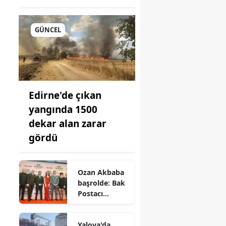
GÜNCEL
Edirne'de çıkan
onu
yangında 1500
dekar alan zarar
gördü
i
Ozan Akbaba
başrolde: Bak
Postacı
Geliyor filmi
ne anlatır"
Yalova'da