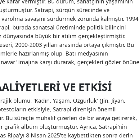
ye karar vermiştir. Bu durum, sanatçının yaşamının
uşturmuştur. Satrapi, sürgün sürecinde ve
Malatya
 varolma savaşını sürdürmek zorunda kalmıştır. 1994
Manisa
api, burada sanatsal üretiminde politik bilincini
Kahram
 dünyasında büyük bir atılım gerçekleştirmiştir.
eseri, 2000-2003 yılları arasında ortaya çıkmıştır. Bu
Mardin
imlerle hazırlanmış olup, Batı medyasının
Muğla
anavar' imajına karşı durarak, gerçekleri gözler önün
Muş
LIYETLERI VE ETKISI
Nevşehi
Niğde
ajik ölümü, 'Kadın, Yaşam, Özgürlük' (Jin, Jiyan,
estoların etkisiyle, Satrapi direnişin önemli
Ordu
r. Bu süreçte muhalif çizerleri de bir araya getirerek,
Rize
ir grafik albüm oluşturmuştur. Ayrıca, Satrapi'nin
ias Ripa'yı 8 Nisan 2025'te kaybettikten sonra derin
Sakarya