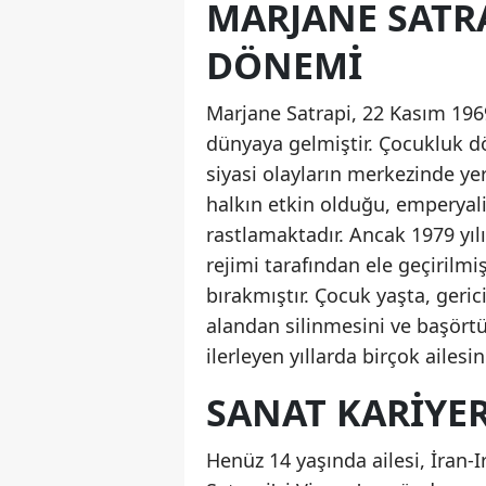
MARJANE SATRA
DÖNEMI
Marjane Satrapi, 22 Kasım 1969 
dünyaya gelmiştir. Çocukluk d
siyasi olayların merkezinde yer 
halkın etkin olduğu, emperyali
rastlamaktadır. Ancak 1979 yıl
rejimi tarafından ele geçirilmi
bırakmıştır. Çocuk yaşta, geric
alandan silinmesini ve başört
ilerleyen yıllarda birçok ailes
SANAT KARIYERI
Henüz 14 yaşında ailesi, İran-I