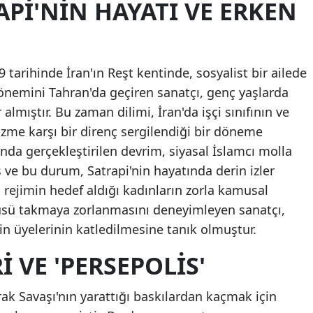
PI'NIN HAYATI VE ERKEN
Mersin
İstanbul
tarihinde İran'ın Reşt kentinde, sosyalist bir ailede
İzmir
önemini Tahran'da geçiren sanatçı, genç yaşlarda
Kars
almıştır. Bu zaman dilimi, İran'da işçi sınıfının ve
zme karşı bir direnç sergilendiği bir döneme
Kastam
ında gerçekleştirilen devrim, siyasal İslamcı molla
Kayseri
ş ve bu durum, Satrapi'nin hayatında derin izler
i rejimin hedef aldığı kadınların zorla kamusal
Kırklarel
üsü takmaya zorlanmasını deneyimleyen sanatçı,
Kırşehir
inin üyelerinin katledilmesine tanık olmuştur.
Kocaeli
 VE 'PERSEPOLIS'
Konya
rak Savaşı'nın yarattığı baskılardan kaçmak için
Kütahya