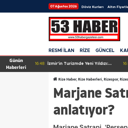
07 Ağustos 2026
Döviz Kurları
Altın Fiyatla
RESMİ İLAN
RİZE
GÜNCEL
KA
Günün
LAÇ ALIMI
16:48
İzmir'in Turizmde Yeni Yıldızı:
16
Haberleri
Urla, Güzelbahçe ve Çeşme'yi
Sollayan İlçe!
Rize Haber, Rize Haberleri, Rizespor, Rize
Marjane Satr
anlatıyor?
Marjane Satrapi, 'Persep