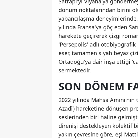
Satrapi'yi Viyana'ya gönderme
dönüm noktalarından birini ol
yabancılaşma deneyimlerinde,
yılında Fransa'ya göç eden Satr
harekete geçirerek çizgi roman
'Persepolis' adlı otobiyografik 
eser, tamamen siyah beyaz çiz
Ortadoğu'ya dair inşa ettiği 'c
sermektedir.
SON DÖNEM FAA
2022 yılında Mahsa Amini'nin tr
Azadî) hareketine dönüşen prot
seslerinden biri haline gelmişti
direnişi destekleyen kolektif b
yakın çevresine göre, eşi Matt