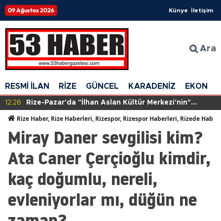
09 Ağustos 2026
Künye
İletişim
Ara
RESMİ İLAN
RİZE
GÜNCEL
KARADENİZ
EKONOM
12:26
Rize-Pazar'da "İlhan Aslan Kültür Merkezi'nin"
yapımına başlandı
Rize Haber, Rize Haberleri, Rizespor, Rizespor Haberleri, Rizede Haber
Miray Daner sevgilisi kim?
Ata Caner Çerçioğlu kimdir,
kaç doğumlu, nereli,
evleniyorlar mı, düğün ne
zaman?