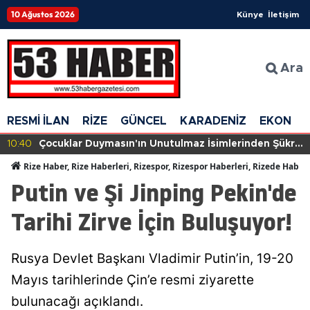
10 Ağustos 2026
Künye
İletişim
Ara
RESMİ İLAN
RİZE
GÜNCEL
KARADENİZ
EKONOM
10:40
Çocuklar Duymasın'ın Unutulmaz İsimlerinden Şükrü
Koruyucu Yıllar Sonra Gözler Önüne Serildi!
Rize Haber, Rize Haberleri, Rizespor, Rizespor Haberleri, Rizede Haber
Putin ve Şi Jinping Pekin'de
Tarihi Zirve İçin Buluşuyor!
Rusya Devlet Başkanı Vladimir Putin’in, 19-20
Mayıs tarihlerinde Çin’e resmi ziyarette
bulunacağı açıklandı.