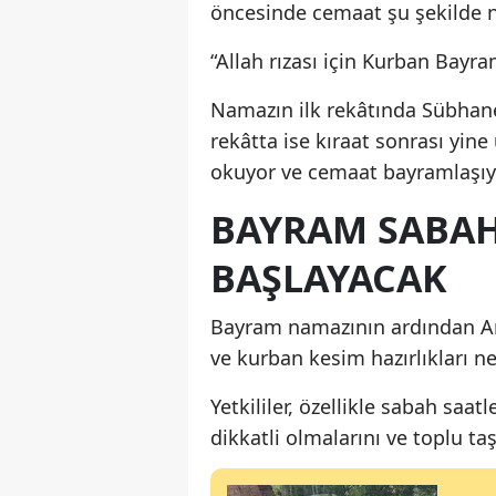
öncesinde cemaat şu şekilde n
“Allah rızası için Kurban Bay
Namazın ilk rekâtında Sübhanek
rekâtta ise kıraat sonrası yin
okuyor ve cemaat bayramlaşıy
BAYRAM SABAH
BAŞLAYACAK
Bayram namazının ardından Artv
ve kurban kesim hazırlıkları n
Yetkililer, özellikle sabah sa
dikkatli olmalarını ve toplu taş