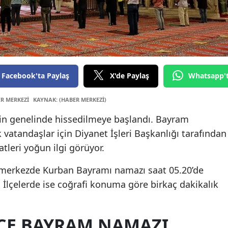
Edirn
Elazı
Erzin
Erzu
Facebook'ta Paylaş
X'de Paylaş
Whatsapp'
Eskiş
ER MERKEZİ
KAYNAK: (HABER MERKEZİ)
Gazi
in genelinde hissedilmeye başlandı. Bayram
vatandaşlar için Diyanet İşleri Başkanlığı tarafından
Gire
leri yoğun ilgi görüyor.
Gümü
n merkezde Kurban Bayramı namazı saat 05.20’de
Hakka
. İlçelerde ise coğrafi konuma göre birkaç dakikalık
Hata
LÇE BAYRAM NAMAZI
Ispar