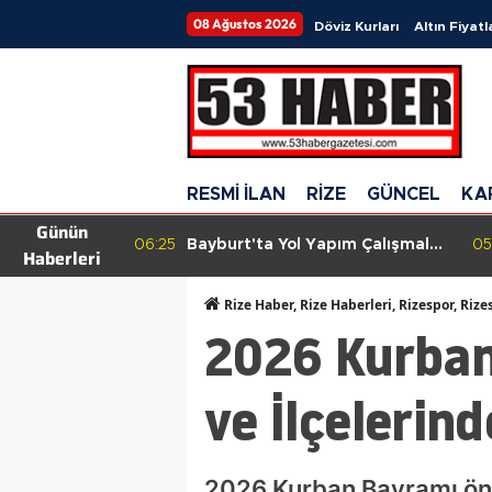
08 Ağustos 2026
Döviz Kurları
Altın Fiyatl
RESMİ İLAN
RİZE
GÜNCEL
KA
Günün
 Kur’an
06:25
Bayburt'ta Yol Yapım Çalışmaları
05
Haberleri
tmosferde
Hız Kesmeden Devam Ediyor
Rize Haber, Rize Haberleri, Rizespor, Rize
2026 Kurban
ve İlçelerin
2026 Kurban Bayramı önc