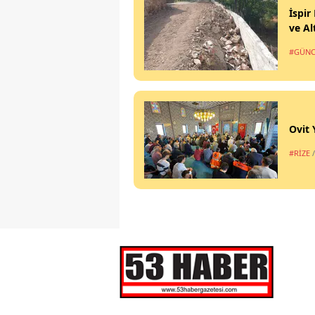
İspir
ve Al
#GÜNC
Ovit 
#RİZE