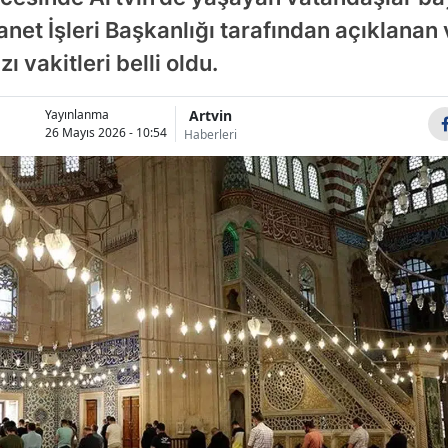
Bileci
net İşleri Başkanlığı tarafından açıklanan 
 vakitleri belli oldu.
Bingö
Bitlis
Artvin
Yayınlanma
26 Mayıs 2026 - 10:54
Haberleri
Bolu
Burd
Burs
Çana
Çankı
Çoru
Deniz
Diyar