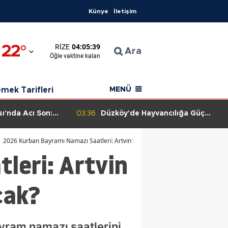
Künye
İletişim
a
22
°
RIZE
04:05:38
aman
Ara
Öğle
vaktine kalan
karahisar
mek Tarifleri
MENÜ
ya
ı'nda Acı Son:
03:36
Düzköy'de Hayvancılığa Güç
 7 Saatlik
Katacak Suni Tohumlama Projesi
ra
ndan Ölü Bulundu
Hayata Geçiyor
2026 Kurban Bayramı Namazı Saatleri: Artvin ve İlçelerinde Hangi Saatte Kılına
leri: Artvin
ya
n
cak?
n
esir
yram namazı saatlerini