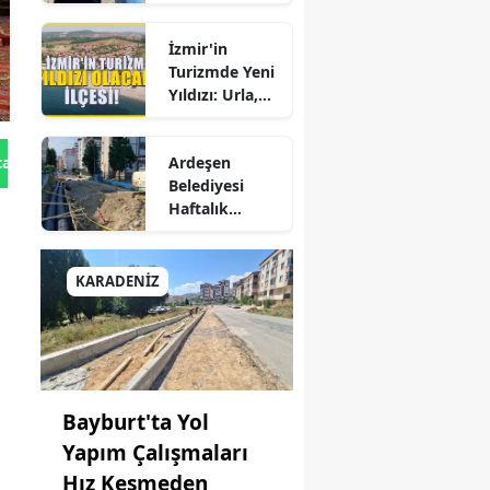
Hepatite Karşı
Büyük Kadro
Farkındalık
e
Değişikliği
İzmir'in
Seferberliği
Turizmde Yeni
ğ
Yıldızı: Urla,
can
Güzelbahçe ve
Çeşme'yi
rum
Ardeşen
tan Gönder
Sollayan İlçe!
Belediyesi
ehir
Haftalık
Faaliyet
antep
Raporunu
Paylaştı:
KARADENİZ
sun
Çalışmalar İlçe
Genelinde
şhane
Aralıksız
Sürüyor
ri
Bayburt'ta Yol
y
Yapım Çalışmaları
ta
Hız Kesmeden