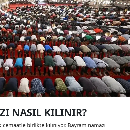
Mala
Mani
Kahr
Mard
Muğl
Muş
Nevş
Niğd
Ordu
I NASIL KILINIR?
Rize
 cemaatle birlikte kılınıyor. Bayram namazı
Saka