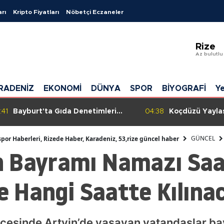
arı
Kripto Fiyatları
Nöbetçi Eczaneler
Adan
Rize
Adıy
Az bulutlu
Afyon
RADENİZ
EKONOMİ
DÜNYA
SPOR
BİYOGRAFİ
Ye
Ağrı
Amas
:41
Bayburt'ta Gıda Denetimleri
04:38
Koçdüzü Yaylas
Aralıksız Sürüyor: Güvenilir Gıda
Kayıp Vatandaş
Anka
İçin Sahadalar
Aramanın Ardı
GÜNCEL
spor Haberleri, Rizede Haber, Karadeniz, 53,rize güncel haber
 Bayramı Namazı Saat
Antal
Artvi
de Hangi Saatte Kılına
Aydı
Balık
esinde Artvin’de yaşayan vatandaşlar ba