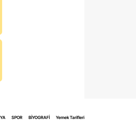
t
uldak
ray
urt
man
kale
an
k
n
YA
SPOR
BİYOGRAFİ
Yemek Tarifleri
han