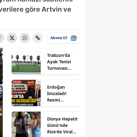
k
verilere göre Artvin ve
l
Abone Ol
Trabzon'da
ur
Ayak Tenisi
Turnuvası
a
Coşkuyla
Tamamlandı!
kkale
Erdoğan
İmzaladı!
rı
Resmi
Gazete'de
m
Yayımlandı:
Dünya Hepatit
ÇAYKUR'a 4
li
Günü'nde
Yeni Kadro,
Rize'de Viral
KİT'lerde
bakır