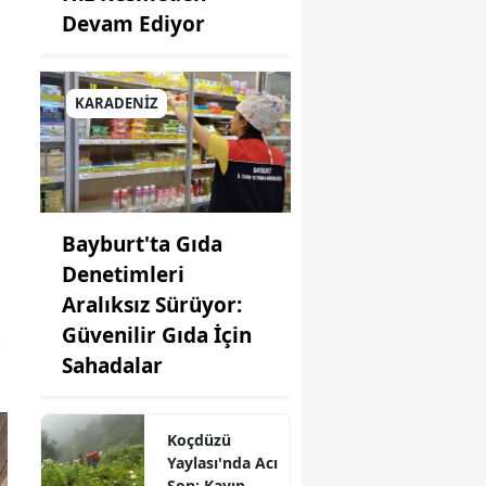
Devam Ediyor
in
bul
KARADENİZ
amonu
Bayburt'ta Gıda
ri
Denetimleri
reli
Aralıksız Sürüyor:
Güvenilir Gıda İçin
hir
Sahadalar
li
a
Koçdüzü
Yaylası'nda Acı
hya
Son: Kayıp