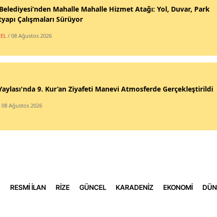
 Belediyesi’nden Mahalle Mahalle Hizmet Atağı: Yol, Duvar, Park
Yozga
tyapı Çalışmaları Sürüyor
EL
/ 08 Ağustos 2026
Zong
Aksa
Bayb
Yaylası'nda 9. Kur’an Ziyafeti Manevi Atmosferde Gerçekleştirildi
Kara
/ 08 Ağustos 2026
Kırık
Batm
Şırna
Bartı
RESMİ İLAN
RİZE
GÜNCEL
KARADENİZ
EKONOMİ
DÜN
Arda
Iğdır