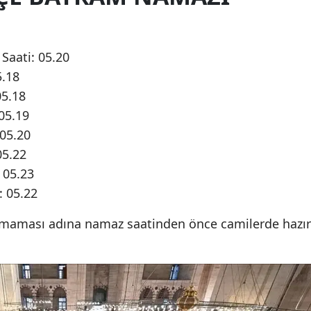
Mers
İstan
Saati: 05.20
5.18
İzmir
05.18
Kars
05.19
05.20
Kast
05.22
Kayse
 05.23
Kırkla
 05.22
Kırşe
maması adına namaz saatinden önce camilerde hazır
Kocae
Kony
Küta