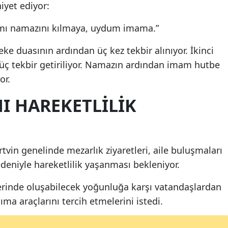
iyet ediyor:
Sams
ramı namazını kılmaya, uydum imama.”
Siirt
e duasının ardından üç kez tekbir alınıyor. İkinci
Sino
e üç tekbir getiriliyor. Namazın ardından imam hutbe
or.
Sivas
I HAREKETLILIK
Tekir
Tokat
Trab
in genelinde mezarlık ziyaretleri, aile buluşmaları
Tunce
edeniyle hareketlilik yaşanması bekleniyor.
Şanlı
atlerinde oluşabilecek yoğunluğa karşı vatandaşlardan
ıma araçlarını tercih etmelerini istedi.
Uşak
Van