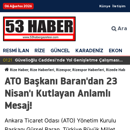
06 Ağustos 2026
Künye
İletişim
Ara
RESMİ İLAN
RİZE
GÜNCEL
KARADENİZ
EKONOM
01:21
Güvelioğlu Caddesi'nde Yol Genişletme Çalışması
Başlıyor: Trafiğe Kapatılacak Tarihler Açıklandı
Rize Haber, Rize Haberleri, Rizespor, Rizespor Haberleri, Rizede Haber
ATO Başkanı Baran'dan 23
Nisan'ı Kutlayan Anlamlı
Mesaj!
Ankara Ticaret Odası (ATO) Yönetim Kurulu
Başkanı Gürsel Baran, Türkiye Büyük Millet