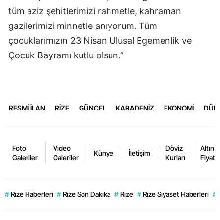
tüm aziz şehitlerimizi rahmetle, kahraman
gazilerimizi minnetle anıyorum. Tüm
çocuklarımızın 23 Nisan Ulusal Egemenlik ve
Çocuk Bayramı kutlu olsun.”
RESMİ İLAN
RİZE
GÜNCEL
KARADENİZ
EKONOMİ
DÜN
Foto
Video
Döviz
Altın
Künye
İletişim
Galeriler
Galeriler
Kurları
Fiyatla
#
Rize Haberleri
#
Rize Son Dakika
#
Rize
#
Rize Siyaset Haberleri
#