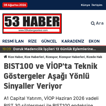
08 Ağustos 2026
Künye
İletişim
Ara
RESMİ İLAN
RİZE
GÜNCEL
KARADENİZ
EKONOM
19:09
Doruk Madencilik İşçileri 13 Günlük Eylemlerine
Devam Ediyor: Mücadele Kararlılığı Sürüyor
Rize Haber, Rize Haberleri, Rizespor, Rizespor Haberleri, Rizede Haber
BIST100 ve VİOP'ta Teknik
Göstergeler Aşağı Yönlü
Sinyaller Veriyor
A1 Capital Yatırım, VİOP Haziran 2026 vadeli
BIST 30 sözleşmesi ile BIST100 endeksine