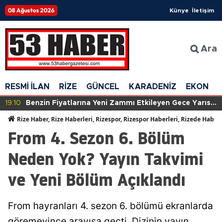
08 Ağustos 2026
Künye
İletişim
Ara
RESMİ İLAN
RİZE
GÜNCEL
KARADENİZ
EKONOM
19:10
Benzin Fiyatlarına Yeni Zammı Etkileyen Gece Yarısı
Değişikliği: Tabela Yeniden Güncellenecek!
Rize Haber, Rize Haberleri, Rizespor, Rizespor Haberleri, Rizede Haber
From 4. Sezon 6. Bölüm
Neden Yok? Yayın Takvimi
ve Yeni Bölüm Açıklandı
From hayranları 4. sezon 6. bölümü ekranlarda
göremeyince arayışa geçti. Dizinin yayın