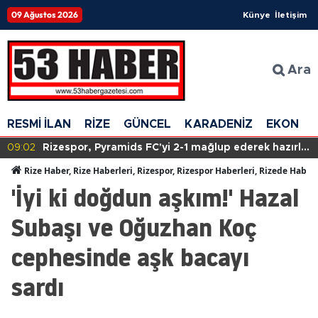
09 Ağustos 2026
Künye
İletişim
Ara
RESMİ İLAN
RİZE
GÜNCEL
KARADENİZ
EKONOM
09:02
Rizespor, Pyramids FC'yi 2-1 mağlup ederek hazırlık
maçında galip geldi!
Rize Haber, Rize Haberleri, Rizespor, Rizespor Haberleri, Rizede Haber
'İyi ki doğdun aşkım!' Hazal
Subaşı ve Oğuzhan Koç
cephesinde aşk bacayı
sardı