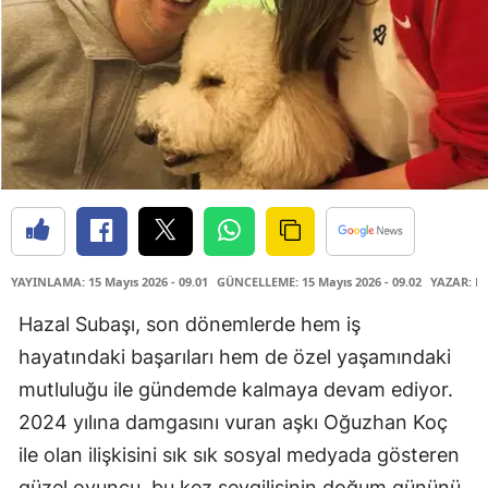
YAYINLAMA: 15 Mayıs 2026 - 09.01
GÜNCELLEME: 15 Mayıs 2026 - 09.02
YAZAR: H
Hazal Subaşı, son dönemlerde hem iş
hayatındaki başarıları hem de özel yaşamındaki
mutluluğu ile gündemde kalmaya devam ediyor.
2024 yılına damgasını vuran aşkı Oğuzhan Koç
ile olan ilişkisini sık sık sosyal medyada gösteren
güzel oyuncu, bu kez sevgilisinin doğum gününü