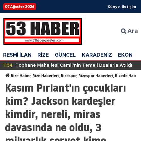
07 Ağustos 2026
Künye
İletişim
Ara
RESMİ İLAN
RİZE
GÜNCEL
KARADENİZ
EKONOM
11:54
Tophane Mahallesi Camii'nin Temeli Dualarla Atıldı
Rize Haber, Rize Haberleri, Rizespor, Rizespor Haberleri, Rizede Haber
Kasım Pırlant'ın çocukları
kim? Jackson kardeşler
kimdir, nereli, miras
davasında ne oldu, 3
milyarlık servet kime