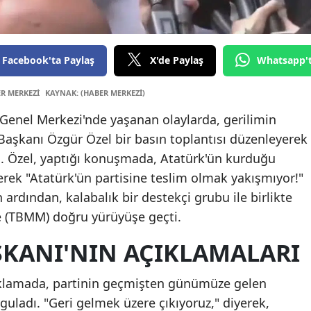
Edi
Ela
Facebook'ta Paylaş
X'de Paylaş
Whatsapp'
Erz
ER MERKEZİ
KAYNAK: (HABER MERKEZİ)
Erz
enel Merkezi'nde yaşanan olaylarda, gerilimin
Esk
 Başkanı Özgür Özel bir basın toplantısı düzenleyerek
. Özel, yaptığı konuşmada, Atatürk'ün kurduğu
Gaz
rek "Atatürk'ün partisine teslim olmak yakışmıyor!"
Gir
n ardından, kalabalık bir destekçi grubu ile birlikte
ne (TBMM) doğru yürüyüşe geçti.
Gü
ŞKANI'NIN AÇIKLAMALARI
Hak
Hat
çıklamada, partinin geçmişten günümüze gelen
rguladı. "Geri gelmek üzere çıkıyoruz," diyerek,
Isp