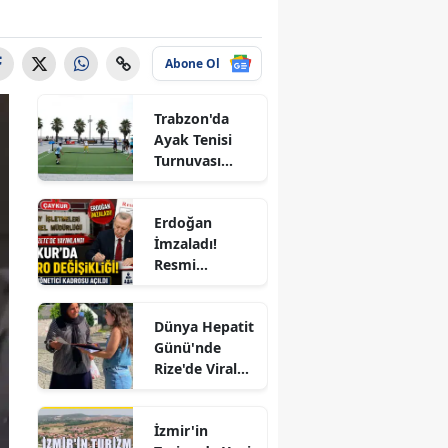
cik
göl
Abone Ol
is
Trabzon'da
Ayak Tenisi
u
Turnuvası
Coşkuyla
dur
Tamamlandı!
Erdoğan
sa
İmzaladı!
Resmi
akkale
Gazete'de
Yayımlandı:
kırı
Dünya Hepatit
ÇAYKUR'a 4
Günü'nde
Yeni Kadro,
rum
Rize'de Viral
KİT'lerde
Hepatite Karşı
Büyük Kadro
izli
Farkındalık
Değişikliği
İzmir'in
Seferberliği
arbakır