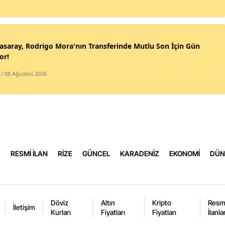
Sa
Siir
asaray, Rodrigo Mora'nın Transferinde Mutlu Son İçin Gün
or!
Sin
/ 08 Ağustos 2026
Siv
Tek
Tok
Tra
RESMİ İLAN
RİZE
GÜNCEL
KARADENİZ
EKONOMİ
DÜN
Tun
Şan
Uşa
Döviz
Altın
Kripto
Resm
İletişim
Kurları
Fiyatları
Fiyatları
İlanla
Van