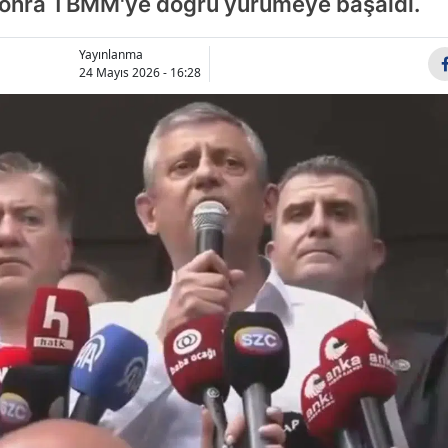
n sonra TBMM'ye doğru yürümeye başaldı.
Bile
Yayınlanma
Bin
24 Mayıs 2026 - 16:28
Bitl
Bol
Bur
Bur
Çan
Çan
Ço
Den
Diy