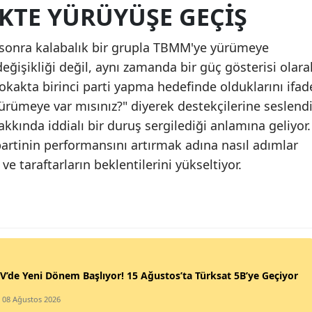
IKTE YÜRÜYÜŞE GEÇIŞ
Mal
 sonra kalabalık bir grupla TBMM'ye yürümeye
Man
ğişikliği değil, aynı zamanda bir güç gösterisi olara
Kah
sokakta birinci parti yapma hedefinde olduklarını ifad
ürümeye var mısınız?" diyerek destekçilerine seslendi
Mar
akkında iddialı bir duruş sergilediği anlamına geliyor.
Muğ
, partinin performansını artırmak adına nasıl adımlar
ve taraftarların beklentilerini yükseltiyor.
Mu
Nev
Niğ
Or
V’de Yeni Dönem Başlıyor! 15 Ağustos’ta Türksat 5B’ye Geçiyor
Riz
/ 08 Ağustos 2026
Sak