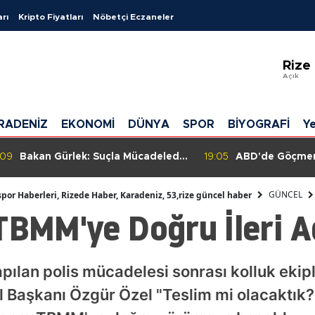
arı
Kripto Fiyatları
Nöbetçi Eczaneler
Ada
Rize
Adı
Açık
Afy
RADENİZ
EKONOMİ
DÜNYA
SPOR
BİYOGRAFİ
Ye
Ağr
Ama
:05
ABD'de Göçmenler İçin Kötü
19:05
Samsunspor, K
Gelişme: Myanmar ve Güney
Hazırlık Mücade
Ank
Sudan'daki Geçici Koruma
Skorla Zorladı!
GÜNCEL
spor Haberleri, Rizede Haber, Karadeniz, 53,rize güncel haber
Statüsü İptal Edildi
TBMM'ye Doğru İleri A
Ant
Art
ılan polis mücadelesi sonrası kolluk ekipl
Ayd
 Başkanı Özgür Özel "Teslim mi olacaktık?
Balı