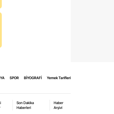
msun
t
op
as
irdağ
at
bzon
YA
SPOR
BİYOGRAFİ
Yemek Tarifleri
celi
lıurfa
k
i
Son Dakika
Haber
r
Haberleri
Arşivi