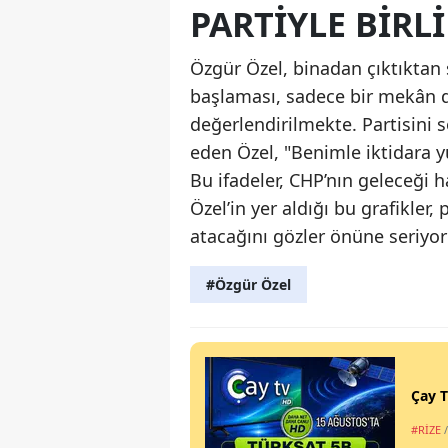
PARTIYLE BIRL
Özgür Özel, binadan çıktıktan
başlaması, sadece bir mekân de
değerlendirilmekte. Partisini 
eden Özel, "Benimle iktidara y
Bu ifadeler, CHP’nın geleceği h
Özel’in yer aldığı bu grafikler
atacağını gözler önüne seriyor 
#Özgür Özel
Çay T
#RİZE