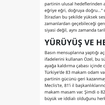
partinin ulusal hedeflerinden 
eğriye eğri, doğruya doğru..."
İtirazları bu şekilde yüksek se
zamanlardan geçebileceği gerç
siyasi değil, aynı zamanda tar
YÜRÜYÜŞ VE H
Basın mensuplarına yaptığı açı
ifadelerini kullanan Özel, bu s
ayağa kaldırma çabası içinde 
Türkiye'de 83 makam odam var. 
partinin gücünü geri kazanmaya 
Meclis’te, 81’i il başkanlıkla
makam masam var. Şimdi o 82’
büyük ve iddialı olduğunu her