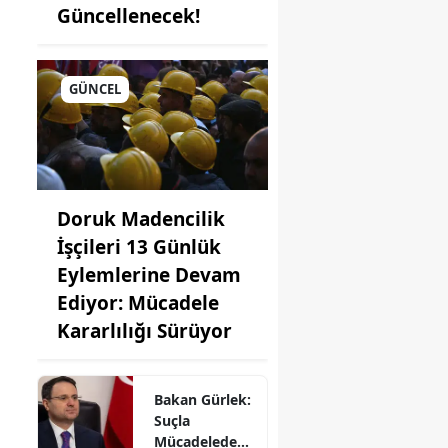
Güncellenecek!
sin
anbul
GÜNCEL
ir
s
tamonu
Doruk Madencilik
seri
İşçileri 13 Günlük
Eylemlerine Devam
lareli
Ediyor: Mücadele
şehir
Kararlılığı Sürüyor
aeli
ya
Bakan Gürlek:
Suçla
ahya
Mücadelede