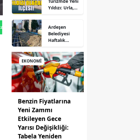
Turizmde Yeni
Yıldızı: Urla,
rne
Güzelbahçe ve
zığ
Çeşme'yi
Ardeşen
tan Gönder
Sollayan İlçe!
incan
Belediyesi
Haftalık
urum
Faaliyet
Raporunu
işehir
Paylaştı:
EKONOMİ
Çalışmalar İlçe
iantep
Genelinde
Aralıksız
esun
Sürüyor
müşhane
Benzin Fiyatlarına
Yeni Zammı
kari
Etkileyen Gece
ay
Yarısı Değişikliği:
Tabela Yeniden
arta