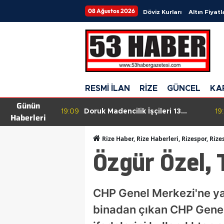
08 Ağustos 2026
Döviz Kurları
Altın Fiyatl
RESMİ İLAN
RİZE
GÜNCEL
KA
Günün
ileri 13
19:09
Bakan Gürlek: Suçla Mücadelede
19
Haberleri
e Devam
Devrim Niteliğinde Yenilikler
rarlılığı
Geliyor
Rize Haber, Rize Haberleri, Rizespor, Rize
Özgür Özel, 
CHP Genel Merkezi'ne yap
binadan çıkan CHP Genel