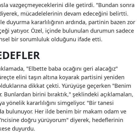
asla vazgeçmeyeceklerini dile getirdi. "Bundan sonra
Mer
 diyerek, mücadelelerinin devam edeceğini belirtti.
İst
sle duyurma kararlılığının ardında, partinin bazen zor
eği yatıyor. Özel, içinde bulunulan durumun sadece
İzm
ihsel bir sorumluluk olduğunu ifade etti.
Kar
EDEFLER
Kas
klamada, "Elbette baba ocağını geri alacağız"
Kay
üreçte elini taşın altına koyarak partisini yeniden
Kırk
olduklarına dikkat çekti. Yürüyüşe geçerken "Benim
Bunlardan birini bıraktık," şeklindeki açıklamaları,
Kır
yönelik kararlılığını simgeliyor. "Bir tanesi
Koc
rında bulunuyor. Her ilde benim bir makam odam ve
ncisine doğru yürüyorum" diyerek, hedeflerinin
Kon
kese duyurdu.
Küt