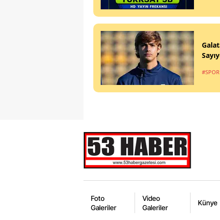
Galat
Sayıy
#SPOR
Foto
Video
Künye
Galeriler
Galeriler