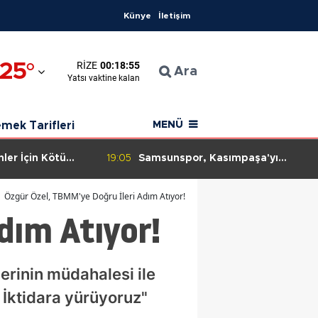
Künye
İletişim
na
25
°
RIZE
00:18:54
yaman
Ara
Yatsı
vaktine kalan
onkarahisar
mek Tarifleri
MENÜ
ı
sya
asımpaşa'yı
19:04
Bakan Kacır'dan Müjde: Sağlık
lesinde 2-0'lık
Sektöründe 64 Milyar Liralık
ara
Büyük Yatırım Hamlesi Başladı!
Özgür Özel, TBMM'ye Doğru İleri Adım Atıyor!
dım Atıyor!
alya
vin
erinin müdahalesi ile
ın
 İktidara yürüyoruz"
kesir