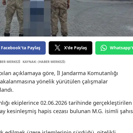
Edi
Ela
Erz
Er
Facebook'ta Paylaş
X'de Paylaş
Whatsapp'
Esk
BER MERKEZİ
KAYNAK: (HABER MERKEZİ)
Gaz
yapılan açıklamaya göre, İl Jandarma Komutanlığı
Gir
 yakalanmasına yönelik yürütülen çalışmalar
landı.
Gü
ığı ekiplerince 02.06.2026 tarihinde gerçekleştirilen
Hak
ay kesinleşmiş hapis cezası bulunan M.G. isimli şahıs
Hat
Isp
 edilmek üzere işlemlerinin sürdüğü, nitelikli