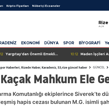
arı
Kripto Fiyatları
Nöbetçi Eczaneler
Ad
Rize
Ad
Açık
Afy
RADENİZ
EKONOMİ
DÜNYA
SPOR
BİYOGRAFİ
Ye
Ağr
Am
:12
Yargıtay'dan Önemli Emekli
10:12
Maden İşçileri 
Maaşı Kararı: SGK, Faizle Birlikte
Ödemeler Yine 
An
Tazminat Ödeyecek!
GÜNCEL
spor Haberleri, Rizede Haber, Karadeniz, 53,rize güncel haber
 Kaçak Mahkum Ele Geç
Ant
Art
andarma Komutanlığı ekiplerince Siverek’te
Ayd
nleşmiş hapis cezası bulunan M.G. isimli şa
Bal