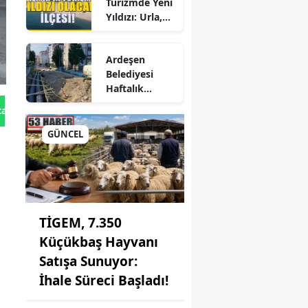
Turizmde Yeni
Yıldızı: Urla,
rne
Güzelbahçe ve
zığ
Çeşme'yi
Ardeşen
Sollayan İlçe!
incan
Belediyesi
Haftalık
zurum
Faaliyet
tan Gönder
Raporunu
işehir
Paylaştı:
GÜNCEL
Çalışmalar İlçe
iantep
Genelinde
Aralıksız
esun
Sürüyor
müşhane
TİGEM, 7.350
Küçükbaş Hayvanı
kari
Satışa Sunuyor:
ay
İhale Süreci Başladı!
arta