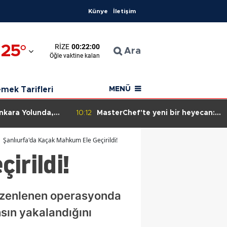
Künye
İletişim
ana
25
°
RIZE
00:21:59
ıyaman
Ara
Öğle
vaktine kalan
onkarahisar
mek Tarifleri
MENÜ
ı
asya
Ankara Yolunda,
10:12
MasterChef'te yeni bir heyecan: 8
Yapılmadı!
Ağustos'ta ana kadroya katılan
kara
19. yarışmacı kim?
Şanlıurfa'da Kaçak Mahkum Ele Geçirildi!
irildi!
alya
vin
 düzenlenen operasyonda
ın
hsın yakalandığını
ıkesir