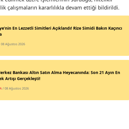
k çalışmaların kararlılıkla devam ettiği bildirildi.
Me
İst
ye’nin En Lezzetli Simitleri Açıklandı! Rize Simidi Bakın Kaçıncı
İzm
a
Kar
/ 08 Ağustos 2026
Ka
Kay
erkez Bankası Altın Satın Alma Heyecanında: Son 21 Ayın En
k Artışı Gerçekleşti!
Kır
A
/ 08 Ağustos 2026
Kır
Koc
Ko
Kü