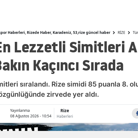
Mal
Ma
RİZE
Tür
spor Haberleri, Rizede Haber, Karadeniz, 53,rize güncel haber
Ka
n Lezzetli Simitleri A
Ma
Bakın Kaçıncı Sırada
Mu
Mu
mitleri sıralandı. Rize simidi 85 puanla 8. ol
Nev
 özgünlüğünde zirvede yer aldı.
Ni
Or
Rize
Yayınlanma
08 Ağustos 2026 - 10:54
Haberleri
Riz
Sak