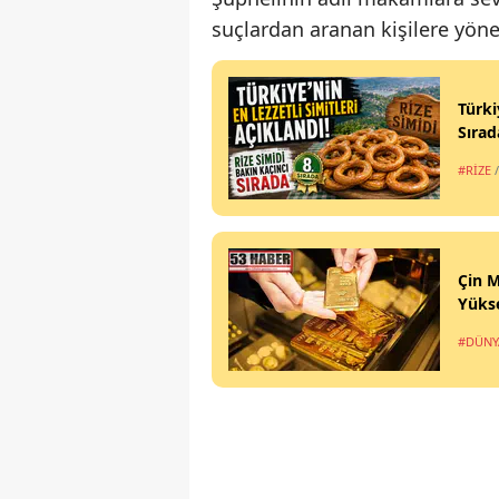
suçlardan aranan kişilere yöneli
Türki
Sırad
#RİZE
Çin M
Yükse
#DÜNY