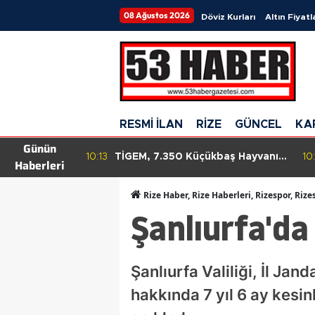
08 Ağustos 2026
Döviz Kurları
Altın Fiyatl
RESMİ İLAN
RİZE
GÜNCEL
KA
Günün
Altın Satın
10:13
TİGEM, 7.350 Küçükbaş Hayvanı
10
Haberleri
Son 21 Ayın
Satışa Sunuyor: İhale Süreci
çekleşti!
Başladı!
Rize Haber, Rize Haberleri, Rizespor, Rize
Şanlıurfa'da
Şanlıurfa Valiliği, İl J
hakkında 7 yıl 6 ay kesi