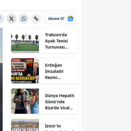
ecik
göl
Abone Ol
is
Trabzon'da
Ayak Tenisi
u
Turnuvası
Coşkuyla
rdur
Tamamlandı!
Erdoğan
rsa
İmzaladı!
Resmi
akkale
Gazete'de
Yayımlandı:
kırı
Dünya Hepatit
ÇAYKUR'a 4
Günü'nde
Yeni Kadro,
rum
Rize'de Viral
KİT'lerde
Hepatite Karşı
Büyük Kadro
izli
Farkındalık
Değişikliği
İzmir'in
Seferberliği
arbakır