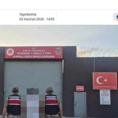
Bil
Yayınlanma
Bin
03 Haziran 2026 - 14:05
Bitl
Bol
Bu
Bu
Çan
Çan
Ço
Den
Diy