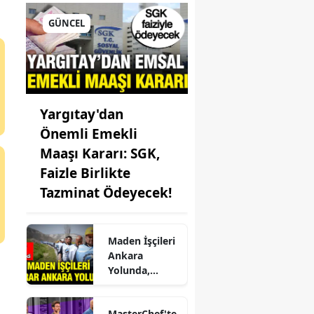
rsin
GÜNCEL
anbul
ir
s
Yargıtay'dan
Önemli Emekli
stamonu
Maaşı Kararı: SGK,
seri
Faizle Birlikte
Tazminat Ödeyecek!
klareli
şehir
Maden İşçileri
aeli
Ankara
Yolunda,
nya
Ödemeler Yine
Yapılmadı!
tahya
MasterChef'te