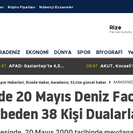
arı
Kripto Fiyatları
Nöbetçi Eczaneler
Adana
Rize
Adıyama
Parçalı bulutlu
Afyonkar
RADENİZ
EKONOMİ
DÜNYA
SPOR
BİYOGRAFİ
Ye
Ağrı
Amasya
:47
AFAD: Gaziantep'te 4,5
08:47
AKUT, Kocaeli
büyüklüğünde deprem, çevre
Sahili'nde boğ
Ankara
illerde de hissedildi ancak
karşı müdahal
KARADENİZ
spor Haberleri, Rizede Haber, Karadeniz, 53,rize güncel haber
olumsuz durum yok!
başlattı.
de 20 Mayıs Deniz Fa
Antalya
Artvin
beden 38 Kişi Dualarl
Aydın
Balıkesir
çesinde, 20 Mayıs 2000 tarihinde meydana