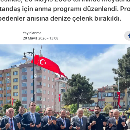
Bilecik
tandaş için anma programı düzenlendi. P
edenler anısına denize çelenk bırakıldı.
Bingöl
Bitlis
Yayınlanma
20 Mayıs 2026 - 13:08
Bolu
Burdur
Bursa
Çanakka
Çankırı
Çorum
Denizli
Diyarbak