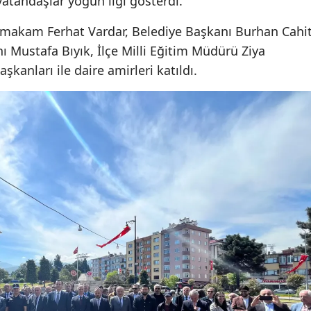
atandaşlar yoğun ilgi gösterdi.
Mersin
ymakam Ferhat Vardar, Belediye Başkanı Burhan Cahi
İstanbul
 Mustafa Bıyık, İlçe Milli Eğitim Müdürü Ziya
aşkanları ile daire amirleri katıldı.
İzmir
Kars
Kastam
Kayseri
Kırklarel
Kırşehir
Kocaeli
Konya
Kütahya