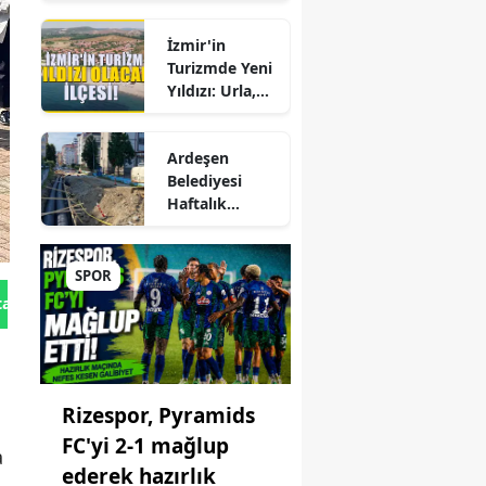
Hepatite Karşı
Büyük Kadro
Farkındalık
Değişikliği
İzmir'in
Seferberliği
Turizmde Yeni
Yıldızı: Urla,
Güzelbahçe ve
Çeşme'yi
Ardeşen
Sollayan İlçe!
Belediyesi
Haftalık
r
Faaliyet
Raporunu
ep
Paylaştı:
SPOR
Çalışmalar İlçe
tan Gönder
Genelinde
ane
Aralıksız
Sürüyor
Rizespor, Pyramids
FC'yi 2-1 mağlup
a
ederek hazırlık