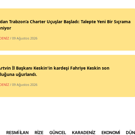
Samsun
’dan Trabzon’a Charter Uçuşlar Başladı: Talepte Yeni Bir Sıçrama
Siirt
niyor
Sinop
DENİZ
/ 09 Ağustos 2026
Sivas
Tekirdağ
rtvin İl Başkanı Keskin'in kardeşi Fahriye Keskin son
Tokat
luğuna uğurlandı.
Trabzon
DENİZ
/ 09 Ağustos 2026
Tunceli
Şanlıurf
Uşak
RESMİ İLAN
RİZE
GÜNCEL
KARADENİZ
EKONOMİ
DÜN
Van