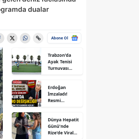
rogramda dualar
Abone Ol
Trabzon'da
Ayak Tenisi
Turnuvası
Coşkuyla
Tamamlandı!
le
Erdoğan
İmzaladı!
Resmi
Gazete'de
Yayımlandı:
Dünya Hepatit
ÇAYKUR'a 4
Günü'nde
Yeni Kadro,
Rize'de Viral
KİT'lerde
ır