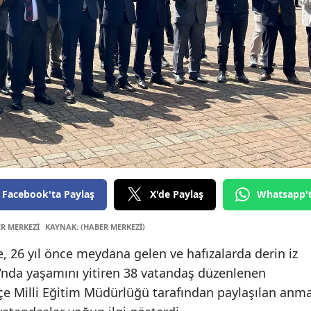
Edirne
Elazığ
Erzincan
Erzurum
Eskişehi
Gaziant
Giresun
Facebook'ta Paylaş
X'de Paylaş
Whatsapp'
Gümüşh
ER MERKEZİ
KAYNAK: (HABER MERKEZİ)
Hakkari
, 26 yıl önce meydana gelen ve hafızalarda derin iz
ı’nda yaşamını yitiren 38 vatandaş düzenlenen
Hatay
lçe Milli Eğitim Müdürlüğü tarafından paylaşılan anm
Isparta