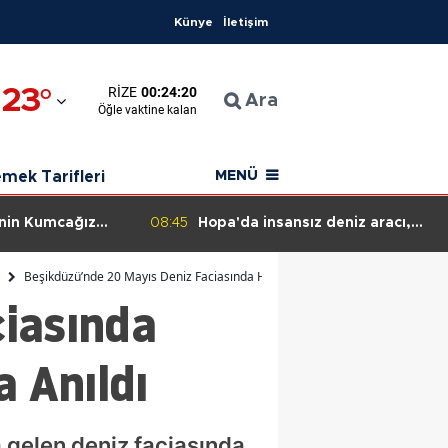
Künye
İletişim
23
°
RIZE
00:24:19
n
Ara
Öğle
vaktine kalan
ahisar
mek Tarifleri
MENÜ
'nin Kumcağız
08:45
Hopa'da insansız deniz aracı,
ulma olaylarına
SAS komandolarınca etkisiz hale
e operasyonu
getirilecek!
Beşikdüzü’nde 20 Mayıs Deniz Faciasında Hayatını Kaybeden 38 Kişi Dualarla
ciasında
a Anıldı
 gelen deniz faciasında