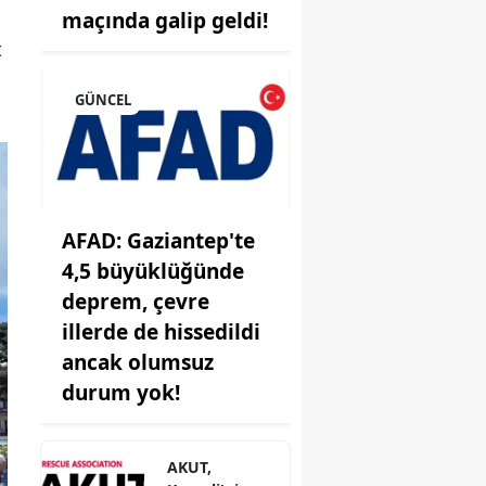
maçında galip geldi!
t
GÜNCEL
onu
AFAD: Gaziantep'te
4,5 büyüklüğünde
i
deprem, çevre
illerde de hissedildi
ancak olumsuz
durum yok!
AKUT,