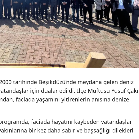
Malatya
Manisa
Kahram
Mardin
Muğla
Muş
000 tarihinde Beşikdüzü’nde meydana gelen deniz
Nevşehi
atandaşlar için dualar edildi. İlçe Müftüsü Yusuf Çakı
Niğde
ndan, faciada yaşamını yitirenlerin anısına denize
Ordu
programda, faciada hayatını kaybeden vatandaşlar
Rize
yakınlarına bir kez daha sabır ve başsağlığı dilekleri
Sakarya