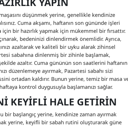
ZIRLIK YAPIN
Mersin
rmaşasını düşünmek yerine, genellikle kendinize
İstanbul
lısınız. Cuma akşamı, haftanın son gününde işleri
çin bir hazırlık yapmak için mükemmel bir fırsattır.
İzmir
ınarak, bedeninizi dinlendirmek önemlidir. Ayrıca,
Kars
ınızı azaltarak ve kaliteli bir uyku alarak zihinsel
artesi sabahına dinlenmiş bir zihinle başlamak,
Kastam
şekilde azaltır. Cuma gününün son saatlerini haftanın
Kayseri
ızı düzenlemeye ayırmak, Pazartesi sabahı sizi
ssini ortadan kaldırır. Bunun yerine, temiz bir masa v
Kırklarel
haftaya kontrol duygusuyla başlamanızı sağlar.
Kırşehir
I KEYIFLI HALE GETIRIN
Kocaeli
Konya
olu bir başlangıç yerine, kendinize zaman ayırmak
ak yerine, keyifli bir sabah rutini oluşturarak güne
Kütahya