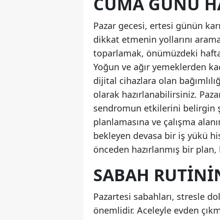
CUMA GÜNÜ HA
Pazar gecesi, ertesi günün ka
dikkat etmenin yollarını arama
toparlamak, önümüzdeki hafta i
Yoğun ve ağır yemeklerden kaç
dijital cihazlara olan bağımlılığ
olarak hazırlanabilirsiniz. Paz
sendromun etkilerini belirgin 
planlamasına ve çalışma alanın
bekleyen devasa bir iş yükü hi
önceden hazırlanmış bir plan, 
SABAH RUTININ
Pazartesi sabahları, stresle d
önemlidir. Aceleyle evden çıkm