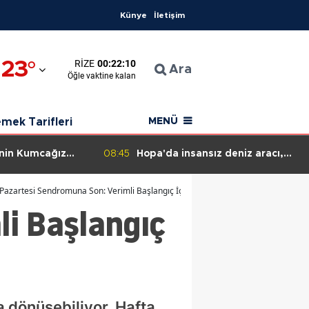
Künye
İletişim
23
°
RIZE
00:22:09
n
Ara
Öğle
vaktine kalan
ahisar
mek Tarifleri
MENÜ
'nin Kumcağız
08:45
Hopa'da insansız deniz aracı,
ulma olaylarına
SAS komandolarınca etkisiz hale
e operasyonu
getirilecek!
Pazartesi Sendromuna Son: Verimli Başlangıç İçin İpuçları
i Başlangıç
 dönüşebiliyor. Hafta