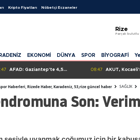
arı
Kripto Fiyatları
Nöbetçi Eczaneler
Adana
Rize
Adıyama
Parçalı bulutlu
Afyonkar
RADENİZ
EKONOMİ
DÜNYA
SPOR
BİYOGRAFİ
Ye
Ağrı
Amasya
:47
AFAD: Gaziantep'te 4,5
08:47
AKUT, Kocaeli
büyüklüğünde deprem, çevre
Sahili'nde boğ
Ankara
illerde de hissedildi ancak
karşı müdahal
SAĞLIK
spor Haberleri, Rizede Haber, Karadeniz, 53,rize güncel haber
olumsuz durum yok!
başlattı.
endromuna Son: Veriml
Antalya
Artvin
Aydın
Balıkesir
m sesiyle uyanmak çoğumuz için bir kabusa