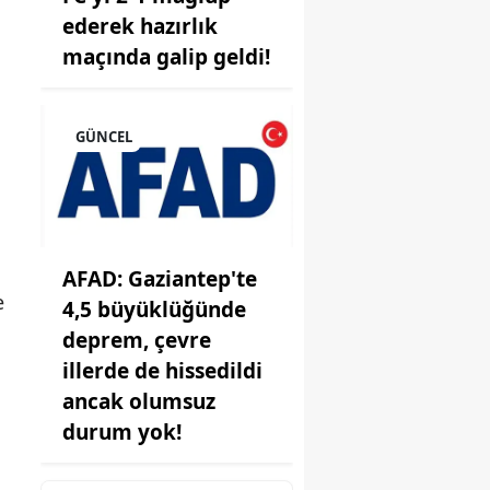
ederek hazırlık
maçında galip geldi!
GÜNCEL
onu
AFAD: Gaziantep'te
e
i
4,5 büyüklüğünde
deprem, çevre
illerde de hissedildi
ancak olumsuz
durum yok!