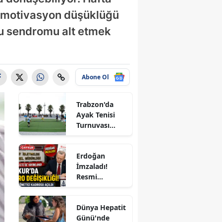
, motivasyon düşüklüğü
bu sendromu alt etmek
Abone Ol
Trabzon'da
Ayak Tenisi
Turnuvası
le
Coşkuyla
Tamamlandı!
Erdoğan
İmzaladı!
Resmi
Gazete'de
Yayımlandı:
Dünya Hepatit
ÇAYKUR'a 4
ır
Günü'nde
Yeni Kadro,