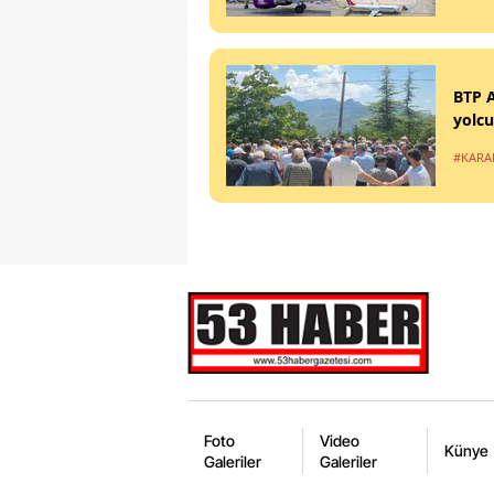
BTP A
yolcu
#KARA
Foto
Video
Künye
Galeriler
Galeriler