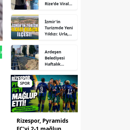
Rize'de Viral
KİT'lerde
Hepatite Karşı
Büyük Kadro
Farkındalık
Değişikliği
İzmir'in
Seferberliği
Turizmde Yeni
Yıldızı: Urla,
Güzelbahçe ve
Çeşme'yi
Ardeşen
tan Gönder
Sollayan İlçe!
r
Belediyesi
Haftalık
ep
Faaliyet
Raporunu
Paylaştı:
SPOR
Çalışmalar İlçe
ane
Genelinde
Aralıksız
Sürüyor
Rizespor, Pyramids
FC'yi 2-1 mağlup