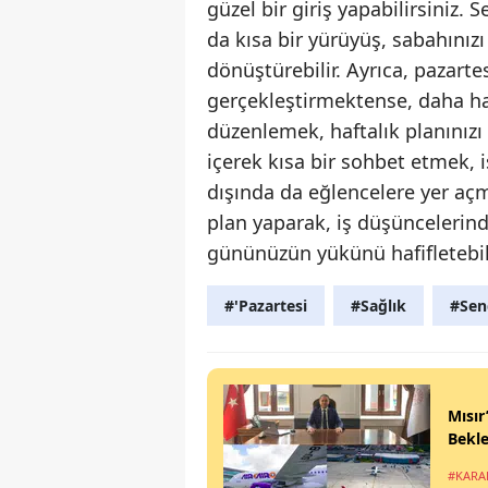
güzel bir giriş yapabilirsiniz. 
da kısa bir yürüyüş, sabahınızı 
dönüştürebilir. Ayrıca, pazarte
gerçekleştirmektense, daha haf
düzenlemek, haftalık planınız
içerek kısa bir sohbet etmek, 
dışında da eğlencelere yer açm
plan yaparak, iş düşüncelerind
gününüzün yükünü hafifletebili
#'Pazartesi
#Sağlık
#Se
Mısır
Bekle
#KARA