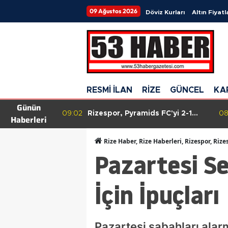
09 Ağustos 2026
Döviz Kurları
Altın Fiyatl
RESMİ İLAN
RİZE
GÜNCEL
KA
Günün
nı Keskin'in
09:02
Rizespor, Pyramids FC'yi 2-1
08
Haberleri
skin son
mağlup ederek hazırlık maçında
ndı.
galip geldi!
Rize Haber, Rize Haberleri, Rizespor, Rize
Pazartesi S
İçin İpuçları
Pazartesi sabahları alar