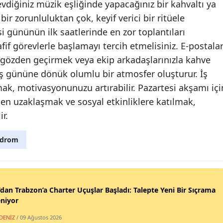
Sevdiğiniz müzik eşliğinde yapacağınız bir kahvaltı ya
Malatya
bir zorunluluktan çok, keyif verici bir ritüele
si gününün ilk saatlerinde en zor toplantıları
Manisa
if görevlerle başlamayı tercih etmelisiniz. E-postalar
Kahram
ı gözden geçirmek veya ekip arkadaşlarınızla kahve
iş gününe dönük olumlu bir atmosfer oluşturur. İş
Mardin
ak, motivasyonunuzu artırabilir. Pazartesi akşamı içi
Muğla
en uzaklaşmak ve sosyal etkinliklere katılmak,
r.
Muş
Nevşehi
ndrom
Niğde
Ordu
’dan Trabzon’a Charter Uçuşlar Başladı: Talepte Yeni Bir Sıçrama
Rize
niyor
DENİZ
/ 09 Ağustos 2026
Sakarya