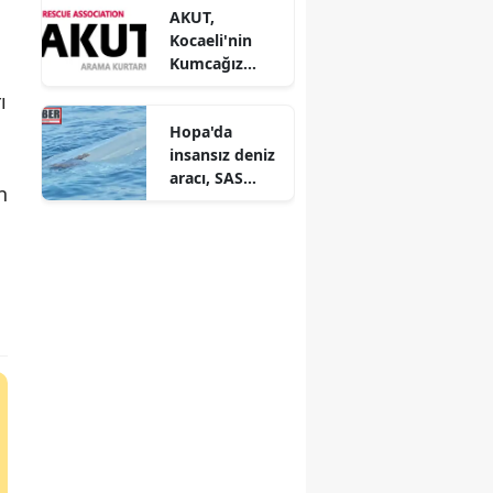
AKUT,
Kocaeli'nin
Kumcağız
Sahili'nde
ı
boğulma
anmaraş
Hopa'da
olaylarına
insansız deniz
karşı
aracı, SAS
müdahale
n
komandoların
operasyonu
ca etkisiz hale
başlattı.
getirilecek!
r