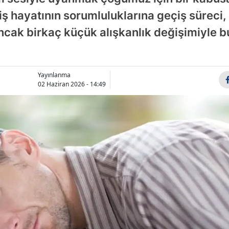
Bilecik
ş hayatının sorumluluklarına geçiş süreci
Ancak birkaç küçük alışkanlık değişimiyle 
Bingöl
Bitlis
Bolu
Yayınlanma
02 Haziran 2026 - 14:49
Burdur
Bursa
Çanakka
Çankırı
Çorum
Denizli
Diyarbak