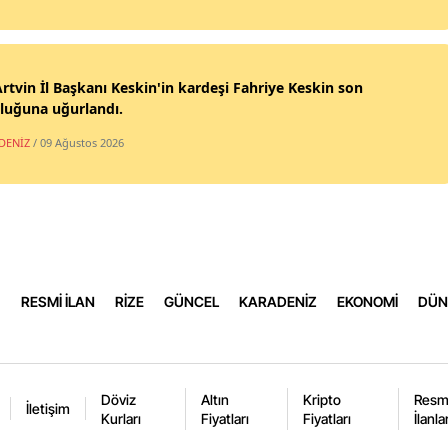
Samsun
Siirt
rtvin İl Başkanı Keskin'in kardeşi Fahriye Keskin son
luğuna uğurlandı.
Sinop
DENİZ
/ 09 Ağustos 2026
Sivas
Tekirdağ
Tokat
Trabzon
RESMİ İLAN
RİZE
GÜNCEL
KARADENİZ
EKONOMİ
DÜN
Tunceli
Şanlıurf
Döviz
Altın
Kripto
Resm
Uşak
İletişim
Kurları
Fiyatları
Fiyatları
İlanla
Van