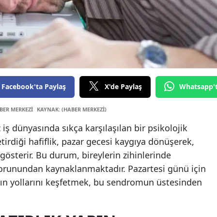
Edirne
Elazığ
Erzincan
Erzurum
Facebook'ta Paylaş
X'de Paylaş
Whatsapp'
Eskişehi
BER MERKEZİ
KAYNAK: (HABER MERKEZİ)
Gaziant
 dünyasında sıkça karşılaşılan bir psikolojik
Giresun
rdiği hafiflik, pazar gecesi kaygıya dönüşerek,
Gümüşh
gösterir. Bu durum, bireylerin zihinlerinde
sorunundan kaynaklanmaktadır. Pazartesi günü için
Hakkari
nın yollarını keşfetmek, bu sendromun üstesinden
Hatay
Isparta