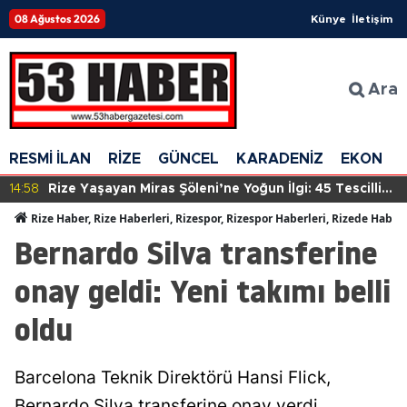
08 Ağustos 2026
Künye
İletişim
Ara
RESMİ İLAN
RİZE
GÜNCEL
KARADENİZ
EKONOM
14:58
Rize Yaşayan Miras Şöleni’ne Yoğun İlgi: 45 Tescilli
Sanatçı Eserlerini Sergiliyor
Rize Haber, Rize Haberleri, Rizespor, Rizespor Haberleri, Rizede Haber
Bernardo Silva transferine
onay geldi: Yeni takımı belli
oldu
Barcelona Teknik Direktörü Hansi Flick,
Bernardo Silva transferine onay verdi.