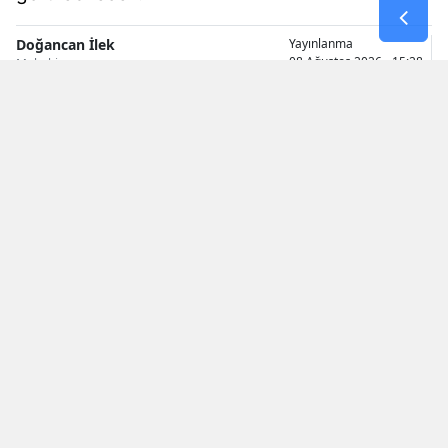
Doğancan İlek
Yayınlanma
08 Ağustos 2026 - 15:28
Muhabir
YAYINLAMA: 08 Ağustos 2026 - 15.28
YAZAR: Doğancan İlek
Muhabir: Doğancan