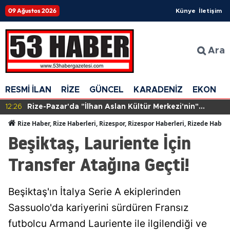
09 Ağustos 2026
Künye
İletişim
Ara
RESMİ İLAN
RİZE
GÜNCEL
KARADENİZ
EKONOM
12:26
Rize-Pazar'da "İlhan Aslan Kültür Merkezi'nin"
yapımına başlandı
Rize Haber, Rize Haberleri, Rizespor, Rizespor Haberleri, Rizede Haber
Beşiktaş, Lauriente İçin
Transfer Atağına Geçti!
Beşiktaş'ın İtalya Serie A ekiplerinden
Sassuolo'da kariyerini sürdüren Fransız
futbolcu Armand Lauriente ile ilgilendiği ve