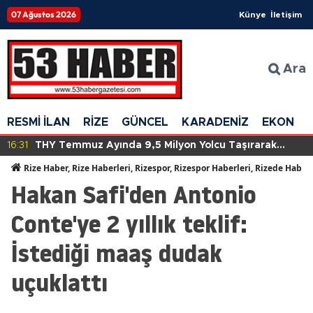
07 Ağustos 2026
Künye
İletişim
Ara
RESMİ İLAN
RİZE
GÜNCEL
KARADENİZ
EKONOM
16:31
THY Temmuz Ayında 9,5 Milyon Yolcu Taşırarak
Tarihinde Yeni Bir Rekora İmza Attı!
Rize Haber, Rize Haberleri, Rizespor, Rizespor Haberleri, Rizede Haber
Hakan Safi'den Antonio
Conte'ye 2 yıllık teklif:
İstediği maaş dudak
uçuklattı