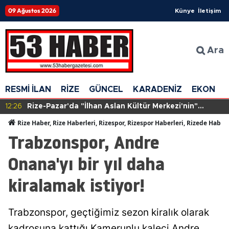
09 Ağustos 2026
Künye
İletişim
Ara
RESMİ İLAN
RİZE
GÜNCEL
KARADENİZ
EKONOM
12:26
Rize-Pazar'da "İlhan Aslan Kültür Merkezi'nin"
yapımına başlandı
Rize Haber, Rize Haberleri, Rizespor, Rizespor Haberleri, Rizede Haber
Trabzonspor, Andre
Onana'yı bir yıl daha
kiralamak istiyor!
Trabzonspor, geçtiğimiz sezon kiralık olarak
kadrosuna kattığı Kamerunlu kaleci Andre