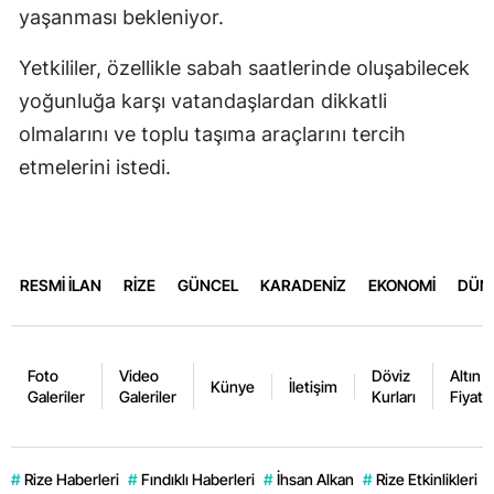
yaşanması bekleniyor.
Yetkililer, özellikle sabah saatlerinde oluşabilecek
yoğunluğa karşı vatandaşlardan dikkatli
olmalarını ve toplu taşıma araçlarını tercih
etmelerini istedi.
RESMİ İLAN
RİZE
GÜNCEL
KARADENİZ
EKONOMİ
DÜN
Foto
Video
Döviz
Altın
Künye
İletişim
Galeriler
Galeriler
Kurları
Fiyatla
#
Rize Haberleri
#
Fındıklı Haberleri
#
İhsan Alkan
#
Rize Etkinlikleri