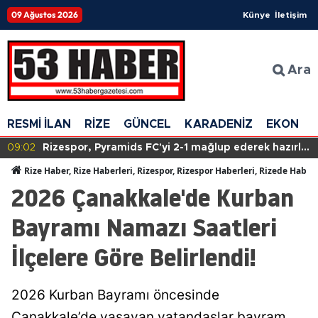
09 Ağustos 2026
Künye
İletişim
Ara
RESMİ İLAN
RİZE
GÜNCEL
KARADENİZ
EKONOM
09:02
Rizespor, Pyramids FC'yi 2-1 mağlup ederek hazırlık
maçında galip geldi!
Rize Haber, Rize Haberleri, Rizespor, Rizespor Haberleri, Rizede Haber
2026 Çanakkale'de Kurban
Bayramı Namazı Saatleri
İlçelere Göre Belirlendi!
2026 Kurban Bayramı öncesinde
Çanakkale’de yaşayan vatandaşlar bayram