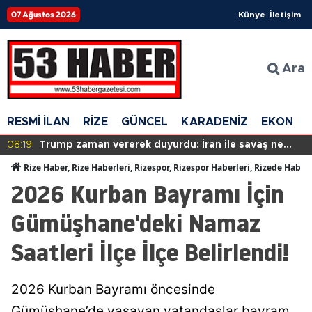
07 Ağustos 2026
Künye
İletişim
Ara
RESMİ İLAN
RİZE
GÜNCEL
KARADENİZ
EKONOM
08:19
Trump zaman vererek duyurdu: İran ile savaş ne
zaman bitecek"
Rize Haber, Rize Haberleri, Rizespor, Rizespor Haberleri, Rizede Haber
2026 Kurban Bayramı İçin
Gümüşhane'deki Namaz
Saatleri İlçe İlçe Belirlendi!
2026 Kurban Bayramı öncesinde
Gümüşhane’de yaşayan vatandaşlar bayram