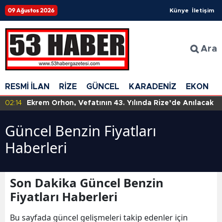
09 Ağustos 2026
Künye
İletişim
Ara
RESMİ İLAN
RİZE
GÜNCEL
KARADENİZ
EKONOM
02:14
Ekrem Orhon, Vefatının 43. Yılında Rize’de Anılacak
Güncel Benzin Fiyatları
Haberleri
Son Dakika Güncel Benzin
Fiyatları Haberleri
Bu sayfada güncel gelişmeleri takip edenler için