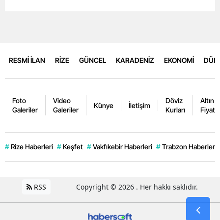
RESMİ İLAN
RİZE
GÜNCEL
KARADENİZ
EKONOMİ
DÜN
Foto
Video
Döviz
Altın
Künye
İletişim
Galeriler
Galeriler
Kurları
Fiyatla
#
Rize Haberleri
#
Keşfet
#
Vakfıkebir Haberleri
#
Trabzon Haberleri
RSS
Copyright © 2026 . Her hakkı saklıdır.