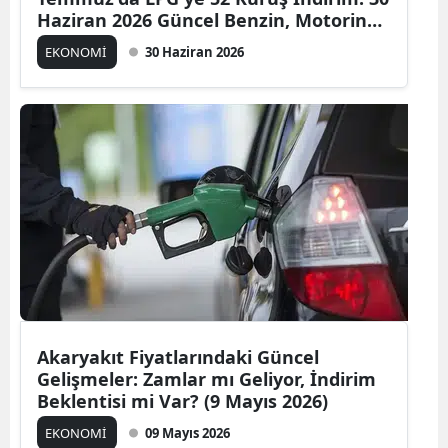
Haziran 2026 Güncel Benzin, Motorin
ve LPG Fiyatları
EKONOMİ
30 Haziran 2026
Akaryakıt Fiyatlarındaki Güncel
Gelişmeler: Zamlar mı Geliyor, İndirim
Beklentisi mi Var? (9 Mayıs 2026)
EKONOMİ
09 Mayıs 2026