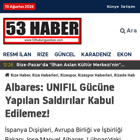
10 Ağustos 2026
Künye
İletişim
Ara
RESMİ İLAN
RİZE
GÜNCEL
KARADENİZ
EKONOM
han Aslan Kültür Merkezi'nin"
09:23
Mısır’dan Trabzo
ı
Talepte Yeni Bir
Rize Haber, Rize Haberleri, Rizespor, Rizespor Haberleri, Rizede Haber
Albares: UNIFIL Gücüne
Yapılan Saldırılar Kabul
Edilemez!
İspanya Dışişleri, Avrupa Birliği ve İşbirliği
Bakanı Jose Manuel Albares, Lübnan'daki