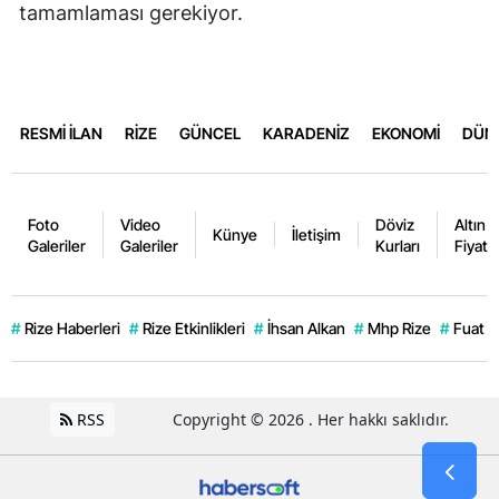
tamamlaması gerekiyor.
RESMİ İLAN
RİZE
GÜNCEL
KARADENİZ
EKONOMİ
DÜN
Foto
Video
Döviz
Altın
Künye
İletişim
Galeriler
Galeriler
Kurları
Fiyatla
#
Rize Haberleri
#
Rize Etkinlikleri
#
İhsan Alkan
#
Mhp Rize
#
Fuat K
RSS
Copyright © 2026 . Her hakkı saklıdır.