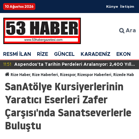
10 Ağustos 2026
Künye
İletişim
Ara
RESMİ İLAN
RİZE
GÜNCEL
KARADENİZ
EKONOM
11:51
Aspendos'ta Tarihin Perdeleri Aralanıyor: 2,400 Yıllık
Gizemli Kalıntılar Gün Yüzüne Çıktı!
Rize Haber, Rize Haberleri, Rizespor, Rizespor Haberleri, Rizede Haber
SanAtölye Kursiyerlerinin
Yaratıcı Eserleri Zafer
Çarşısı'nda Sanatseverlerle
Buluştu